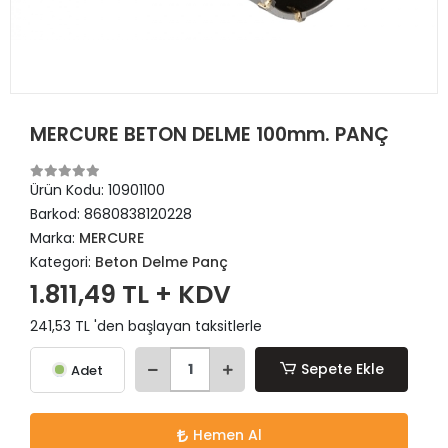
MERCURE BETON DELME 100mm. PANÇ
Ürün Kodu:
10901100
Barkod:
8680838120228
Marka:
MERCURE
Kategori:
Beton Delme Panç
1.811,49 TL + KDV
241,53 TL 'den başlayan taksitlerle
Sepete Ekle
Adet
Hemen Al