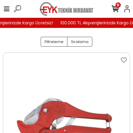
0
işlerinizde Kargo Ücretsiz!
100.000 TL Alışverişlerinizde Kargo Üc
Filtreleme
Sıralama