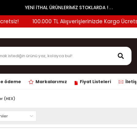
YENİ İTHAL ÜRÜNLERİMİZ STOKLARDA ! . .
iz!
100.000 TL Alışverişlerinizde Kargo Ücretsiz!
ne ödeme
Markalarımız
Fiyat Listeleri
İleti
er (HEX)