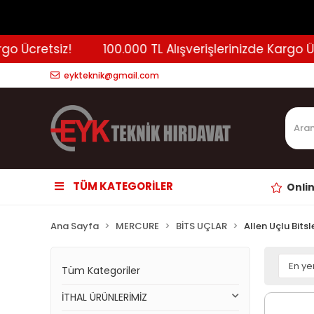
cretsiz!
100.000 TL Alışverişlerinizde Kargo Ücrets
eykteknik@gmail.com
TÜM KATEGORİLER
Onli
Ana Sayfa
MERCURE
BİTS UÇLAR
Allen Uçlu Bitsl
Tüm Kategoriler
İTHAL ÜRÜNLERİMİZ