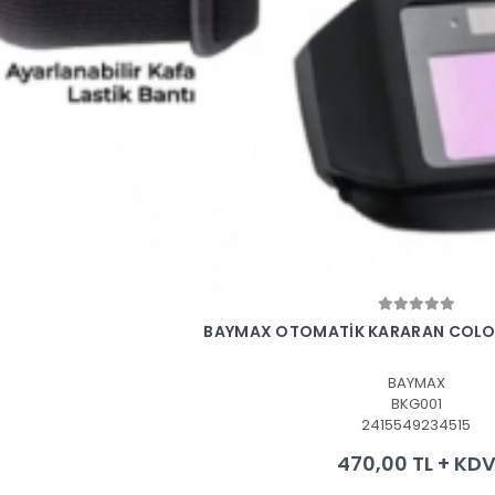
Sepete Ekle
BAYMAX OTOMATİK KARARAN COLO
BAYMAX
BKG001
2415549234515
470,00 TL + KD