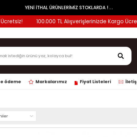
YENİ İTHAL ÜRÜNLERİMİZ STOKLARDA ! . .
!
100.000 TL Alışverişlerinizde Kargo Ücretsiz!
ne ödeme
Markalarımız
Fiyat Listeleri
İleti