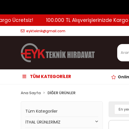
etsiz!
100.000 TL Alışverişlerinizde Kargo Ücretsiz
eykteknik@gmail.com
TÜM KATEGORİLER
Onli
Ana Sayfa
DİĞER ÜRÜNLER
Tüm Kategoriler
İTHAL ÜRÜNLERİMİZ