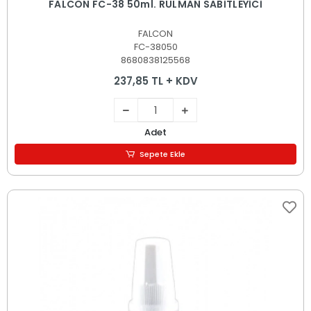
FALCON FC-38 50ml. RULMAN SABİTLEYİCİ
FALCON
FC-38050
8680838125568
237,85 TL + KDV
Adet
Sepete Ekle