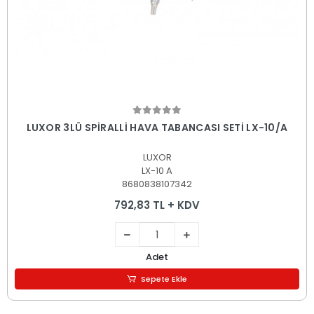
Sepete Ekle
LUXOR 3LÜ SPİRALLİ HAVA TABANCASI SETİ LX-10/A
LUXOR
LX-10 A
8680838107342
792,83 TL + KDV
Adet
Sepete Ekle