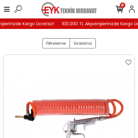
0
işlerinizde Kargo Ücretsiz!
100.000 TL Alışverişlerinizde Kargo Üc
Filtreleme
Sıralama