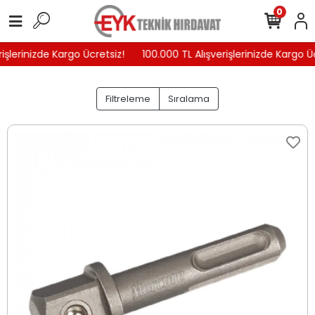
0
işlerinizde Kargo Ücretsiz!
100.000 TL Alışverişlerinizde Kargo Üc
Filtreleme
Sıralama