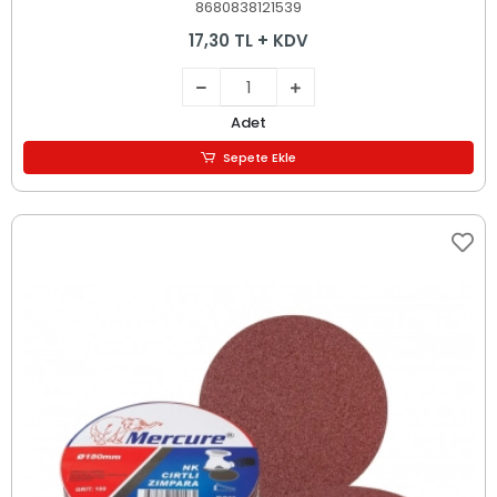
8680838121539
17,30 TL + KDV
Adet
Sepete Ekle