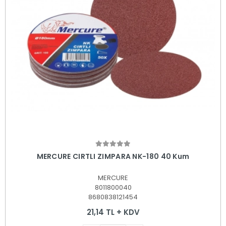
Sepete Ekle
MERCURE CIRTLI ZIMPARA NK-180 40 Kum
MERCURE
8011800040
8680838121454
21,14 TL + KDV