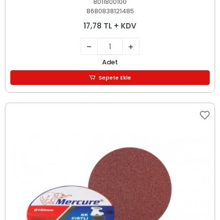
8011800100
8680838121485
17,78 TL + KDV
Adet
Sepete Ekle