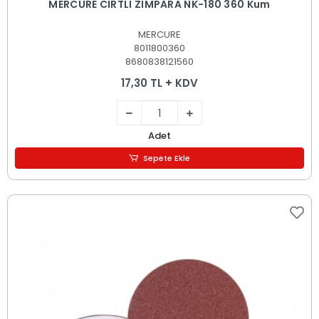
MERCURE CIRTLI ZIMPARA NK-180 360 Kum
MERCURE
8011800360
8680838121560
17,30 TL + KDV
Adet
Sepete Ekle