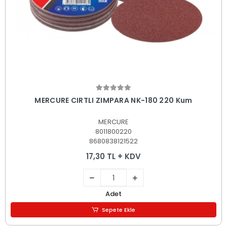
Sepete Ekle
MERCURE CIRTLI ZIMPARA NK-180 220 Kum
MERCURE
8011800220
8680838121522
17,30 TL + KDV
Adet
Sepete Ekle