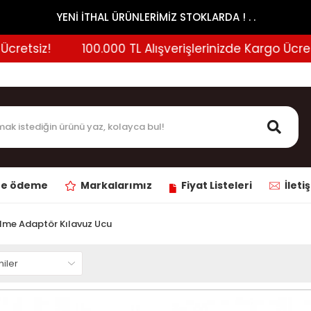
YENİ İTHAL ÜRÜNLERİMİZ STOKLARDA ! . .
siz!
100.000 TL Alışverişlerinizde Kargo Ücretsiz!
ne ödeme
Markalarımız
Fiyat Listeleri
İleti
lme Adaptör Kılavuz Ucu