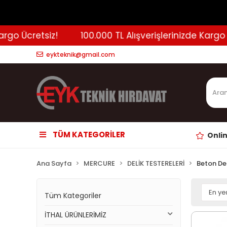
Ücretsiz!
100.000 TL Alışverişlerinizde Kargo Ücret
eykteknik@gmail.com
TÜM KATEGORİLER
Onli
Ana Sayfa
MERCURE
DELİK TESTERELERİ
Beton De
Tüm Kategoriler
İTHAL ÜRÜNLERİMİZ