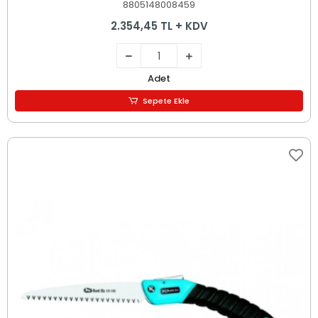
8805148008459
2.354,45 TL + KDV
Adet
Sepete Ekle