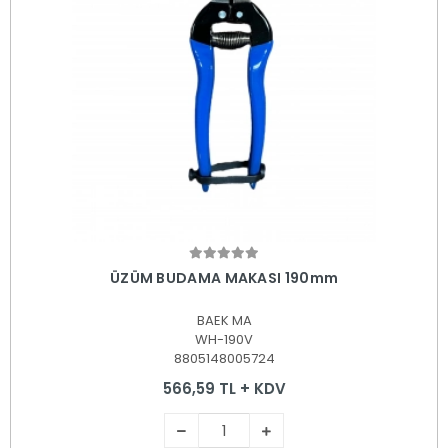
Sepete Ekle
ÜZÜM BUDAMA MAKASI 190mm
BAEK MA
WH-190V
8805148005724
566,59 TL + KDV