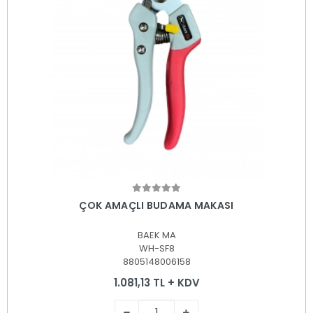
Sepete Ekle
ÇOK AMAÇLI BUDAMA MAKASI
BAEK MA
WH-SF8
8805148006158
1.081,13 TL + KDV