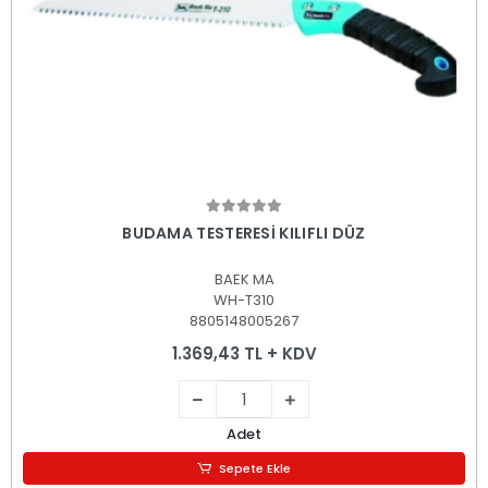
Sepete Ekle
BUDAMA TESTERESİ KILIFLI DÜZ
BAEK MA
WH-T310
8805148005267
1.369,43 TL + KDV
Adet
Sepete Ekle