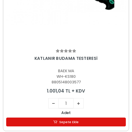
Sepete Ekle
KATLANIR BUDAMA TESTERESİ
BAEK MA
WH-KS180
8805148003577
1.001,04 TL + KDV
Adet
Sepete Ekle