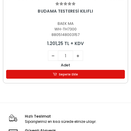
Sepete Ekle
BUDAMA TESTERESİ KILIFLI
BAEK MA
WH-TH7300
8805148003157
1.201,25 TL + KDV
Adet
Sepete Ekle
Hızlı Teslimat
Siparişleriniz en kısa sürede elinize ulaşır.
Güvenli Alışveriş