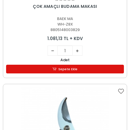
Sepete Ekle
ÇOK AMAÇLI BUDAMA MAKASI
BAEK MA
WH-Z8X
8805148003829
1.081,13 TL + KDV
Adet
Sepete Ekle