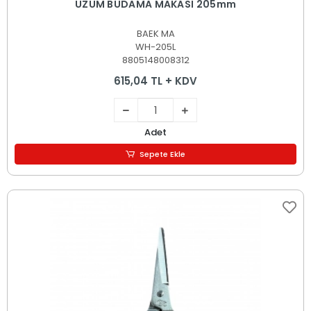
ÜZÜM BUDAMA MAKASI 205mm
BAEK MA
WH-205L
8805148008312
615,04 TL + KDV
Adet
Sepete Ekle