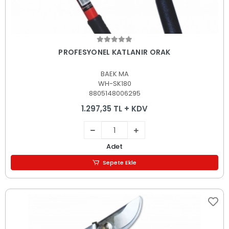
Sepete Ekle
PROFESYONEL KATLANIR ORAK
BAEK MA
WH-SK180
8805148006295
1.297,35 TL + KDV
Adet
Sepete Ekle