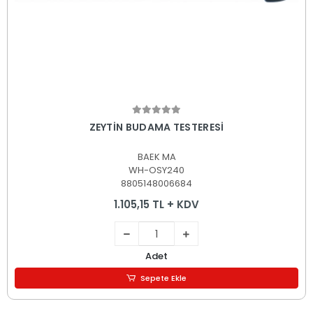
Sepete Ekle
ZEYTİN BUDAMA TESTERESİ
BAEK MA
WH-OSY240
8805148006684
1.105,15 TL + KDV
Adet
Sepete Ekle