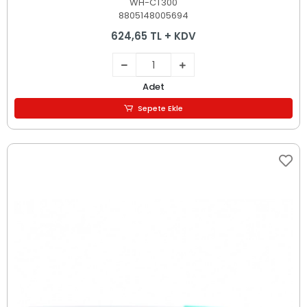
WH-CT300
8805148005694
624,65 TL + KDV
Adet
Sepete Ekle