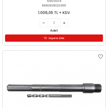
10903004
8680838120365
1.009,05 TL + KDV
Adet
Sepete Ekle