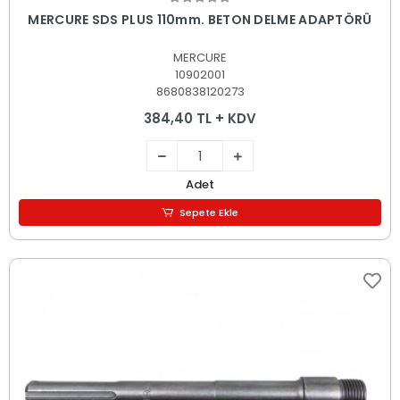
Sepete Ekle
MERCURE SDS PLUS 110mm. BETON DELME ADAPTÖRÜ
MERCURE
10902001
8680838120273
384,40 TL + KDV
Adet
Sepete Ekle