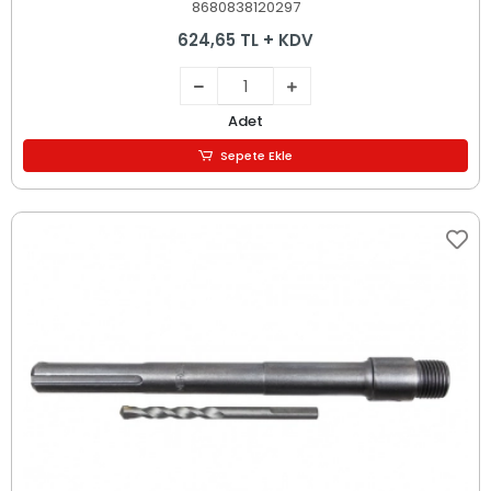
8680838120297
624,65 TL + KDV
Adet
Sepete Ekle