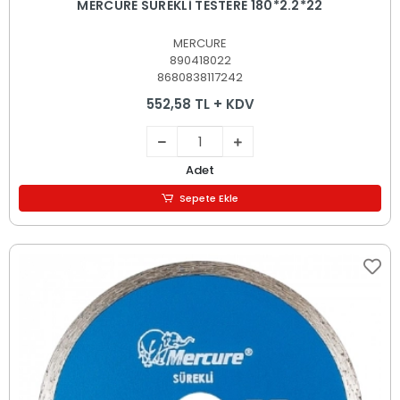
MERCURE SÜREKLİ TESTERE 180*2.2*22
MERCURE
890418022
8680838117242
552,58 TL + KDV
Adet
Sepete Ekle