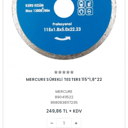
Sepete Ekle
MERCURE SÜREKLİ TESTERE 115*1,8*22
MERCURE
890411522
8680838117235
249,86 TL + KDV