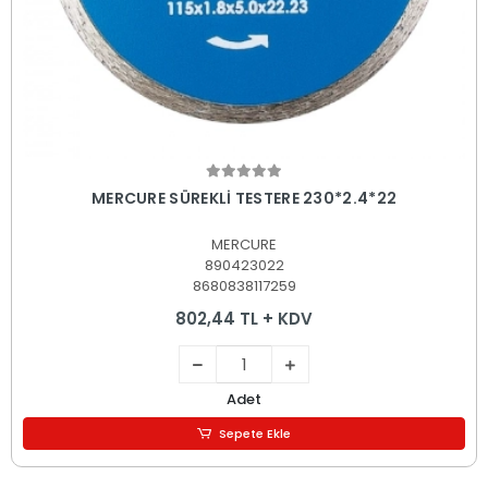
Sepete Ekle
MERCURE SÜREKLİ TESTERE 230*2.4*22
MERCURE
890423022
8680838117259
802,44 TL + KDV
Adet
Sepete Ekle