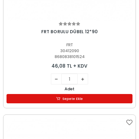
Sepete Ekle
FRT BORULU DÜBEL 12*90
FRT
30412090
8680838101524
46,08 TL + KDV
Adet
Sepete Ekle