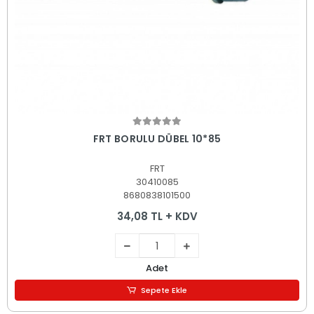
Sepete Ekle
FRT BORULU DÜBEL 10*85
FRT
30410085
8680838101500
34,08 TL + KDV
Adet
Sepete Ekle