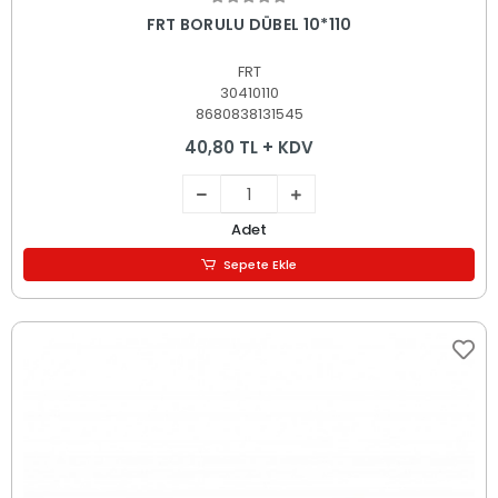
Sepete Ekle
FRT BORULU DÜBEL 10*110
FRT
30410110
8680838131545
40,80 TL + KDV
Adet
Sepete Ekle