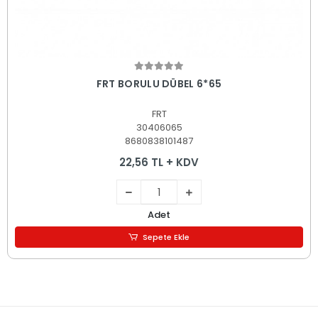
Sepete Ekle
FRT BORULU DÜBEL 6*65
FRT
30406065
8680838101487
22,56 TL + KDV
Adet
Sepete Ekle