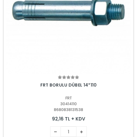
Sepete Ekle
FRT BORULU DÜBEL 14*110
FRT
30414110
8680838131538
92,16 TL + KDV