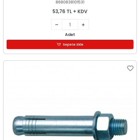
8680838101531
53,76 TL + KDV
Adet
Sepete Ekle