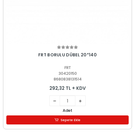
Sepete Ekle
FRT BORULU DÜBEL 20*140
FRT
30420150
8680838131514
292,32 TL + KDV
Adet
Sepete Ekle