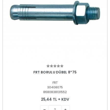
Sepete Ekle
FRT BORULU DÜBEL 8*75
FRT
30408075
8680838131552
25,44 TL + KDV