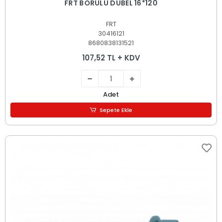
FRT BORULU DÜBEL 16*120
FRT
30416121
8680838131521
107,52 TL + KDV
Adet
Sepete Ekle