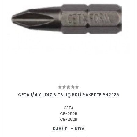
Sepete Ekle
CETA 1/4 YILDIZ BİTS UÇ 50Lİ PAKETTE PH2*25
CETA
CB-252B
CB-252B
0,00 TL + KDV