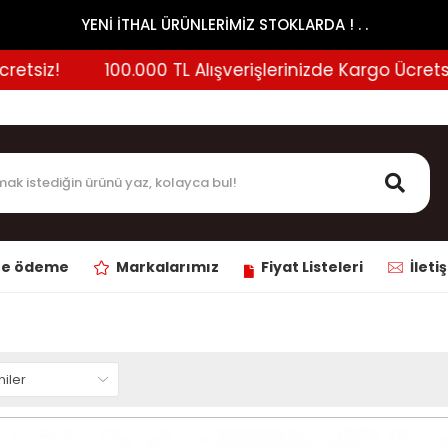
YENİ İTHAL ÜRÜNLERİMİZ STOKLARDA ! . .
z!
100.000 TL Alışverişlerinizde Kargo Ücretsiz!
ne ödeme
Markalarımız
Fiyat Listeleri
İleti