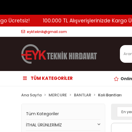
retsiz!
100.000 TL Alışverişlerinizde Kargo Ücretsi
eykteknik@gmail.com
TÜM KATEGORİLER
Onli
Ana Sayfa
MERCURE
BANTLAR
Koli Bantları
Tüm Kategoriler
İTHAL ÜRÜNLERİMİZ