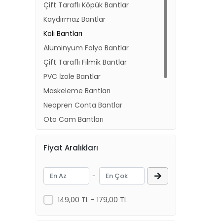
Çift Taraflı Köpük Bantlar
Kaydırmaz Bantlar
Koli Bantları
Alüminyum Folyo Bantlar
Çift Taraflı Filmik Bantlar
PVC İzole Bantlar
Maskeleme Bantları
Neopren Conta Bantlar
Oto Cam Bantları
Ses Yalıtım Bantları
Fiyat Aralıkları
VHB Çift Taraflı Bantlar
Yer İşaretleme Bantlar
-
Eriyen Kauçuk Bantlar
149,00 TL - 179,00 TL