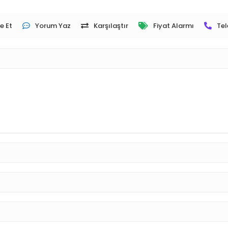
e Et
Yorum Yaz
Karşılaştır
Fiyat Alarmı
Tel