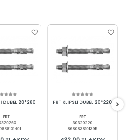
epete Ekle
Sepete Ekle
Lİ DÜBEL 20*260
FRT KLİPSLİ DÜBEL 20*220
FRT 
FRT
FRT
0320260
30320220
0838101401
8680838101395
0 TL + KDV
432,00 TL + KDV
3