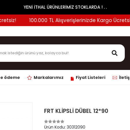
YENİ İTHAL ÜRÜNLERİMİZ STOKLARDA ! . .
siz!
100.000 TL Alışverişlerinizde Kargo Ücretsiz!
ne ödeme
Markalarımız
Fiyat Listeleri
İleti
FRT KLİPSLİ DÜBEL 12*90
Ürün Kodu:
30312090