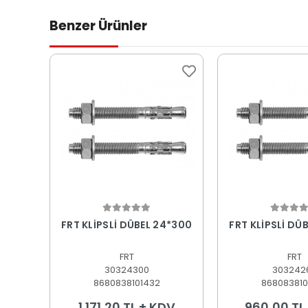
Benzer Ürünler
Sepete Ekle
Sepete
FRT KLİPSLİ DÜBEL 24*300
FRT KLİPSLİ DÜ
FRT
FRT
30324300
303242
8680838101432
868083810
1.171,20 TL + KDV
960,00 TL