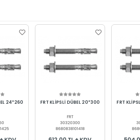
 Ekle
Sepete Ekle
S
BEL 24*260
FRT KLİPSLİ DÜBEL 20*300
FRT KLİPS
FRT
60
30320300
3
1425
8680838101418
868
 + KDV
612,00 TL + KDV
504,0