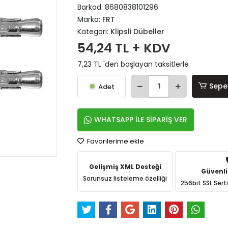
Barkod:
8680838101296
Marka:
FRT
Kategori:
Klipsli Dübeller
54,24 TL + KDV
7,23 TL 'den başlayan taksitlerle
Sepe
Adet
WHATSAPP İLE SİPARİŞ VER
Favorilerime ekle
Gelişmiş XML Desteği
Güvenli
Sorunsuz listeleme özelliği
256bit SSL Sert