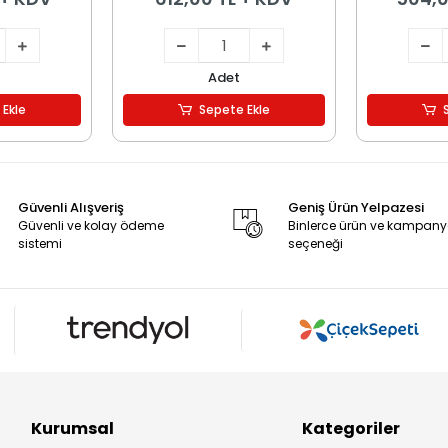
Adet
 Ekle
Sepete Ekle
Güvenli Alışveriş
Geniş Ürün Yelpazesi
Güvenli ve kolay ödeme
Binlerce ürün ve kampan
sistemi
seçeneği
Kurumsal
Kategoriler