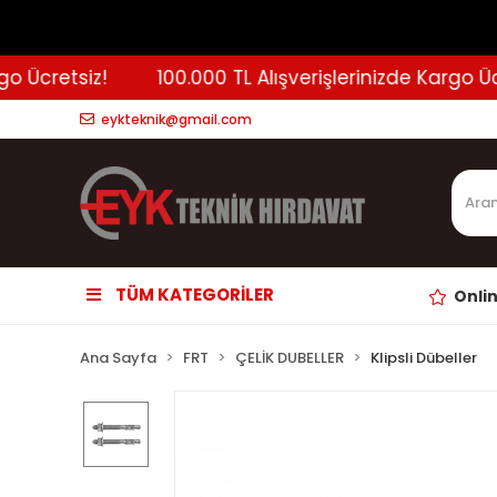
Ücretsiz!
100.000 TL Alışverişlerinizde Kargo Ücret
eykteknik@gmail.com
TÜM KATEGORİLER
Onli
Ana Sayfa
FRT
ÇELİK DUBELLER
Klipsli Dübeller