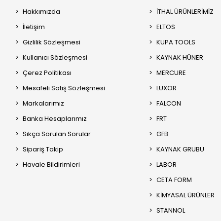
Hakkımızda
İTHAL ÜRÜNLERİMİZ
İletişim
ELTOS
Gizlilik Sözleşmesi
KUPA TOOLS
Kullanıcı Sözleşmesi
KAYNAK HÜNER
Çerez Politikası
MERCURE
Mesafeli Satış Sözleşmesi
LUXOR
Markalarımız
FALCON
Banka Hesaplarımız
FRT
Sıkça Sorulan Sorular
GFB
Sipariş Takip
KAYNAK GRUBU
Havale Bildirimleri
LABOR
CETA FORM
KİMYASAL ÜRÜNLER
STANNOL