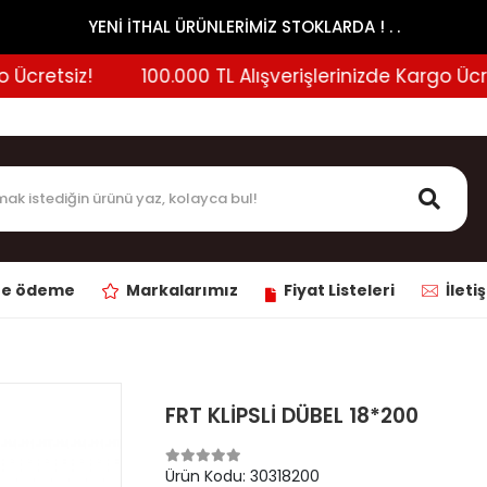
YENİ İTHAL ÜRÜNLERİMİZ STOKLARDA ! . .
cretsiz!
100.000 TL Alışverişlerinizde Kargo Ücrets
ne ödeme
Markalarımız
Fiyat Listeleri
İleti
FRT KLİPSLİ DÜBEL 18*200
Ürün Kodu:
30318200