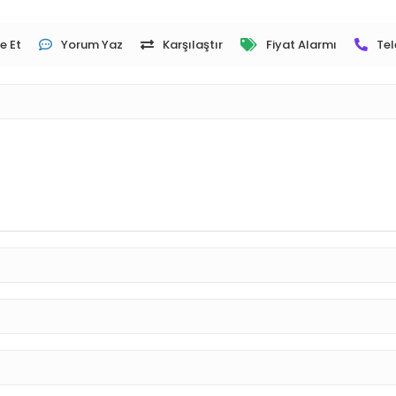
e Et
Yorum Yaz
Karşılaştır
Fiyat Alarmı
Tel