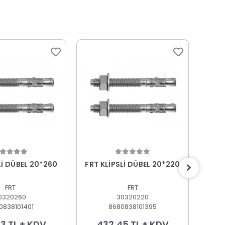
epete Ekle
Sepete Ekle
Lİ DÜBEL 20*260
FRT KLİPSLİ DÜBEL 20*220
FRT 
FRT
FRT
0320260
30320220
0838101401
8680838101395
3 TL + KDV
432,45 TL + KDV
3