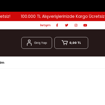
iz!
100.000 TL Alışverişlerinizde Kargo Ücretsiz!
İletişim
Giriş Yap
0,00 TL
şim