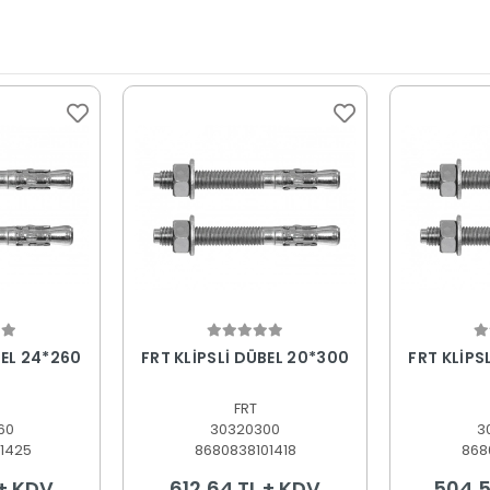
 Ekle
Sepete Ekle
S
BEL 24*260
FRT KLİPSLİ DÜBEL 20*300
FRT KLİPS
FRT
60
30320300
3
1425
8680838101418
868
 + KDV
612,64 TL + KDV
504,5