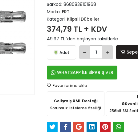
Barkod:
8680838101968
Marka:
FRT
Kategori:
Klipsli Dübeller
374,79 TL + KDV
49,97 TL 'den başlayan taksitlerle
Sepe
Adet
WHATSAPP İLE SİPARİŞ VER
Favorilerime ekle
Gelişmiş XML Desteği
Güvenli
Sorunsuz listeleme özelliği
256bit SSL Sert