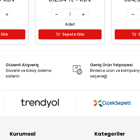
Adet
 Ekle
Sepete Ekle
Güvenli Alışveriş
Geniş Ürün Yelpazesi
Güvenli ve kolay ödeme
Binlerce ürün ve kampan
sistemi
seçeneği
Kurumsal
Kategoriler