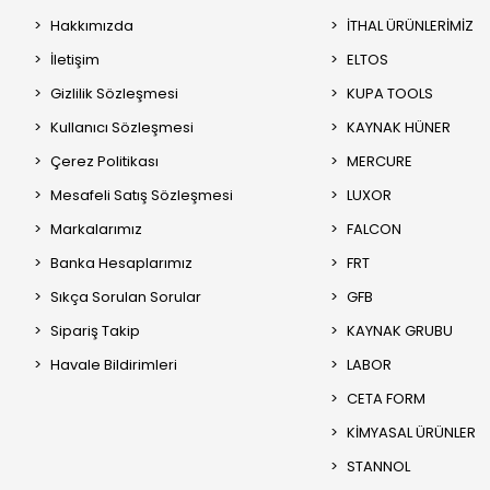
Hakkımızda
İTHAL ÜRÜNLERİMİZ
İletişim
ELTOS
Gizlilik Sözleşmesi
KUPA TOOLS
Kullanıcı Sözleşmesi
KAYNAK HÜNER
Çerez Politikası
MERCURE
Mesafeli Satış Sözleşmesi
LUXOR
Markalarımız
FALCON
Banka Hesaplarımız
FRT
Sıkça Sorulan Sorular
GFB
Sipariş Takip
KAYNAK GRUBU
Havale Bildirimleri
LABOR
CETA FORM
KİMYASAL ÜRÜNLER
STANNOL