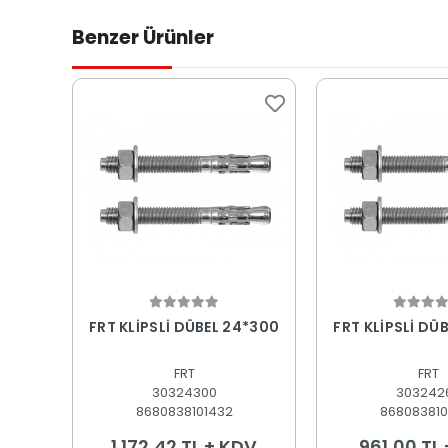
Benzer Ürünler
Sepete Ekle
Sepete
FRT KLİPSLİ DÜBEL 24*300
FRT KLİPSLİ DÜ
FRT
FRT
30324300
303242
8680838101432
868083810
1.172,42 TL + KDV
961,00 TL