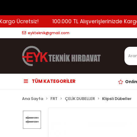
rgo Ücretsiz!
100.000 TL Alışverişlerinizde Kargo Ü
eykteknik@gmail.com
TÜM KATEGORİLER
Onli
Ana Sayfa
FRT
ÇELİK DUBELLER
Klipsli Dübeller