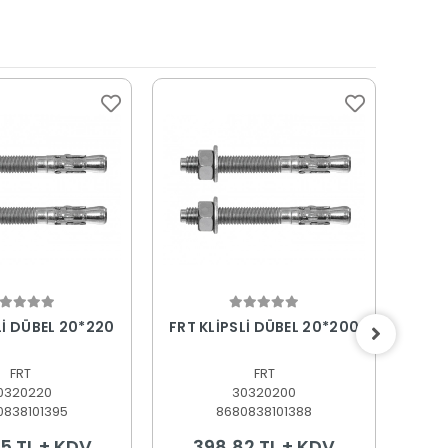
epete Ekle
Sepete Ekle
Lİ DÜBEL 20*220
FRT KLİPSLİ DÜBEL 20*200
FRT 
FRT
FRT
0320220
30320200
0838101395
8680838101388
5 TL + KDV
398,82 TL + KDV
3