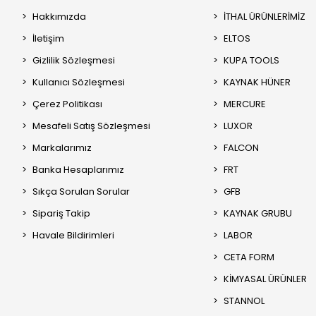
Hakkımızda
İTHAL ÜRÜNLERİMİZ
İletişim
ELTOS
Gizlilik Sözleşmesi
KUPA TOOLS
Kullanıcı Sözleşmesi
KAYNAK HÜNER
Çerez Politikası
MERCURE
Mesafeli Satış Sözleşmesi
LUXOR
Markalarımız
FALCON
Banka Hesaplarımız
FRT
Sıkça Sorulan Sorular
GFB
Sipariş Takip
KAYNAK GRUBU
Havale Bildirimleri
LABOR
CETA FORM
KİMYASAL ÜRÜNLER
STANNOL