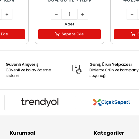
Adet
 Ekle
Sepete Ekle
Güvenli Alışveriş
Geniş Ürün Yelpazesi
Güvenli ve kolay ödeme
Binlerce ürün ve kampan
sistemi
seçeneği
Kurumsal
Kategoriler