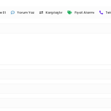
e Et
Yorum Yaz
Karşılaştır
Fiyat Alarmı
Tel