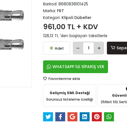
Barkod:
8680838101425
Marka:
FRT
Kategori:
Klipsli Dübeller
961,00 TL + KDV
128,13 TL 'den başlayan taksitlerle
Sepe
Adet
WHATSAPP İLE SİPARİŞ VER
Favorilerime ekle
Gelişmiş XML Desteği
Güvenli
Sorunsuz listeleme özelliği
256bit SSL Sert