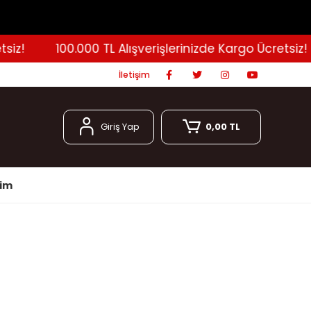
!
100.000 TL Alışverişlerinizde Kargo Ücretsiz!
İletişim
Giriş Yap
0,00 TL
şim