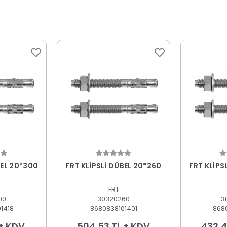
 Ekle
Sepete Ekle
S
BEL 20*300
FRT KLİPSLİ DÜBEL 20*260
FRT KLİPS
FRT
00
30320260
3
1418
8680838101401
868
 + KDV
504,53 TL + KDV
432,4