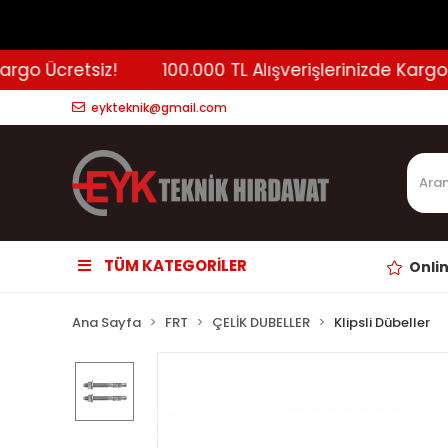
go Ücretsiz!
100.000 TL Alışverişlerinizde Kargo Ücr
eykteknik@gmail.com
TÜM KATEGORİLER
Onli
Ana Sayfa
FRT
ÇELİK DUBELLER
Klipsli Dübeller