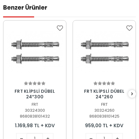
Benzer Ürünler
Sepete Ekle
Sepete Ekle
FRT KLİPSLİ DÜBEL
FRT KLİPSLİ DÜBEL
24*300
24*260
FRT
FRT
30324300
30324260
8680838101432
8680838101425
1.169,98 TL + KDV
959,00 TL + KDV