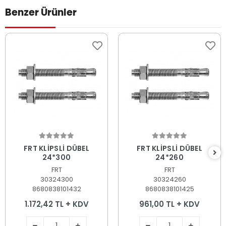
Benzer Ürünler
Sepete Ekle
Sepete Ekle
FRT KLİPSLİ DÜBEL
FRT KLİPSLİ DÜBEL
24*300
24*260
FRT
FRT
30324300
30324260
8680838101432
8680838101425
1.172,42 TL + KDV
961,00 TL + KDV