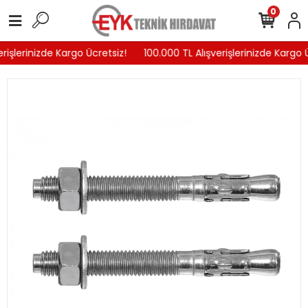
0
rişlerinizde Kargo Ücretsiz!
100.000 TL Alışverişlerinizde Kargo Ü