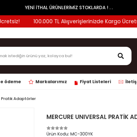
YENİ İTHAL ÜRÜNLERİMİZ STOKLARDA ! . .
tsiz!
100.000 TL Alışverişlerinizde Kargo Ücretsiz!
ne ödeme
Markalarımız
Fiyat Listeleri
İleti
 Pratik Adaptörler
MERCURE UNIVERSAL PRATİK A
Ürün Kodu:
MC-300YK