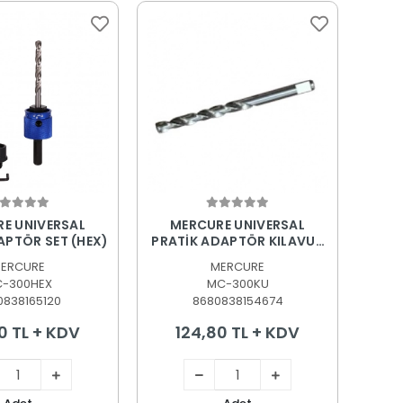
epete Ekle
Sepete Ekle
E UNIVERSAL
MERCURE UNIVERSAL
APTÖR SET (HEX)
PRATİK ADAPTÖR KILAVUZ
UÇ 1/4 90MM
ERCURE
MERCURE
-300HEX
MC-300KU
0838165120
8680838154674
0 TL + KDV
124,80 TL + KDV