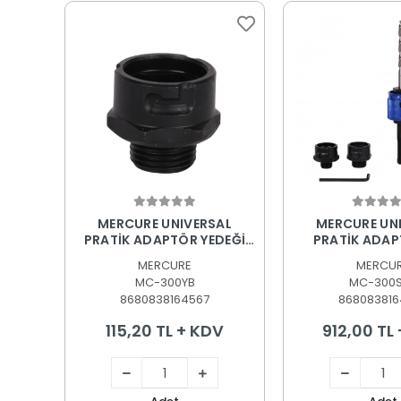
Sepete Ekle
Sepete
MERCURE UNIVERSAL
MERCURE UN
PRATİK ADAPTÖR YEDEĞİ
PRATİK ADAP
A2 ADAPTÖR 32-255MM
(SDS
MERCURE
MERCU
MC-300YB
MC-300
8680838164567
868083816
115,20 TL + KDV
912,00 TL