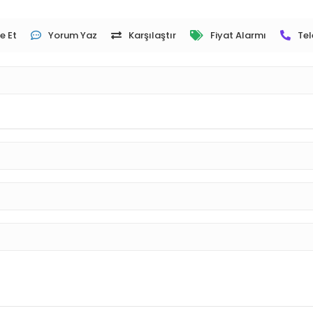
e Et
Yorum Yaz
Karşılaştır
Fiyat Alarmı
Tel