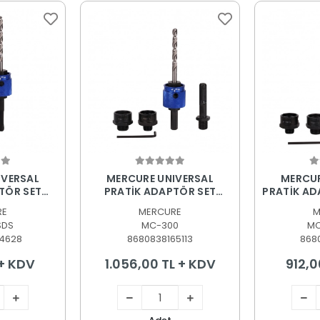
 Ekle
Sepete Ekle
S
IVERSAL
MERCURE UNIVERSAL
MERCUR
TÖR SET
PRATİK ADAPTÖR SET
PRATİK AD
)
(HEX-SDS)
RE
MERCURE
M
SDS
MC-300
MC
4628
8680838165113
868
 + KDV
1.056,00 TL + KDV
912,0