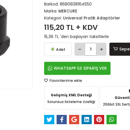
Barkod:
8680838164550
Marka:
MERCURE
Kategori:
Universal Pratik Adaptörler
115,20 TL + KDV
15,36 TL 'den başlayan taksitlerle
Sepe
Adet
WHATSAPP İLE SİPARİŞ VER
Favorilerime ekle
Gelişmiş XML Desteği
Güvenli
Sorunsuz listeleme özelliği
256bit SSL Sert