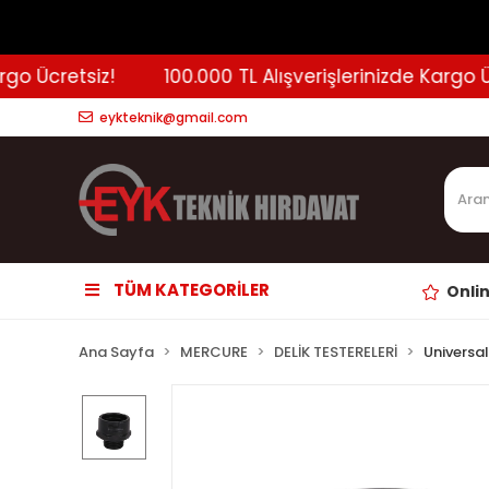
 Ücretsiz!
100.000 TL Alışverişlerinizde Kargo Ücre
eykteknik@gmail.com
TÜM KATEGORİLER
Onli
Ana Sayfa
MERCURE
DELİK TESTERELERİ
Universal