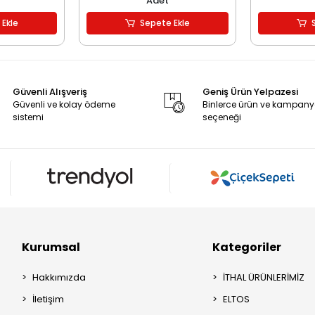
Adet
 Ekle
Sepete Ekle
Güvenli Alışveriş
Geniş Ürün Yelpazesi
Güvenli ve kolay ödeme
Binlerce ürün ve kampan
sistemi
seçeneği
Kurumsal
Kategoriler
Hakkımızda
İTHAL ÜRÜNLERİMİZ
İletişim
ELTOS