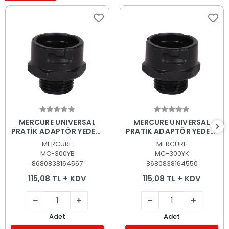
Sepete Ekle
Sepete Ekle
MERCURE UNIVERSAL
MERCURE UNIVERSAL
PRATİK ADAPTÖR YEDEĞİ
PRATİK ADAPTÖR YEDEĞİ
A2 ADAPTÖR 32-255MM
A1 ADAPTÖR 14-30MM
MERCURE
MERCURE
MC-300YB
MC-300YK
8680838164567
8680838164550
115,08 TL + KDV
115,08 TL + KDV
Adet
Adet