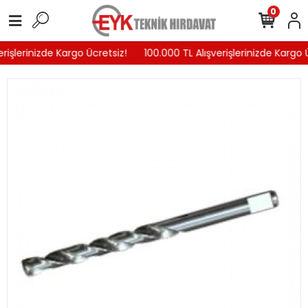
0
rişlerinizde Kargo Ücretsiz!
100.000 TL Alışverişlerinizde Kargo Ü