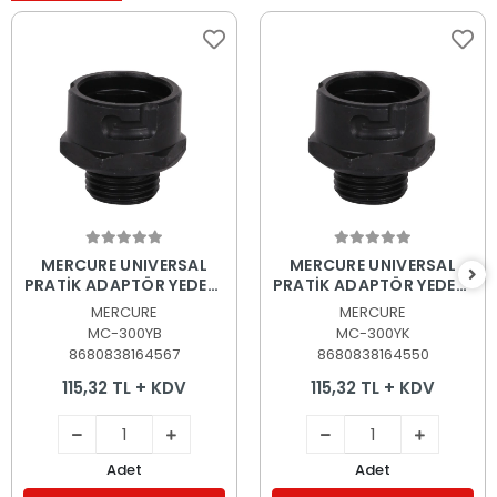
Sepete Ekle
Sepete Ekle
MERCURE UNIVERSAL
MERCURE UNIVERSAL
PRATİK ADAPTÖR YEDEĞİ
PRATİK ADAPTÖR YEDEĞİ
A2 ADAPTÖR 32-255MM
A1 ADAPTÖR 14-30MM
MERCURE
MERCURE
MC-300YB
MC-300YK
8680838164567
8680838164550
115,32 TL + KDV
115,32 TL + KDV
Adet
Adet