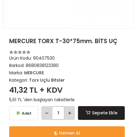
MERCURE TORX T-30*75mm. BİTS UÇ
Ürün Kodu:
90407530
Barkod:
8680838123380
Marka:
MERCURE
Kategori:
Torx Uçlu Bitsler
41,32 TL + KDV
5,51 TL 'den başlayan taksitlerle
Sepete Ekle
Adet
Hemen Al