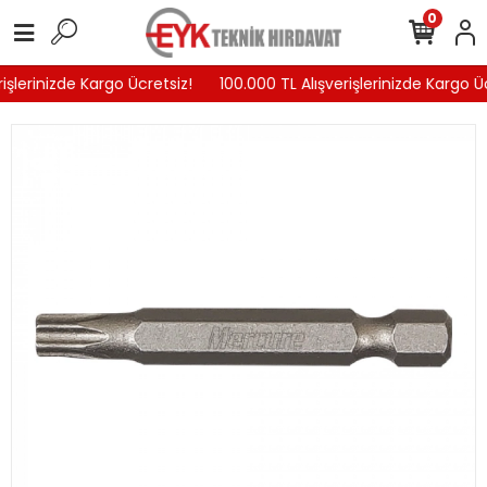
0
işlerinizde Kargo Ücretsiz!
100.000 TL Alışverişlerinizde Kargo Üc