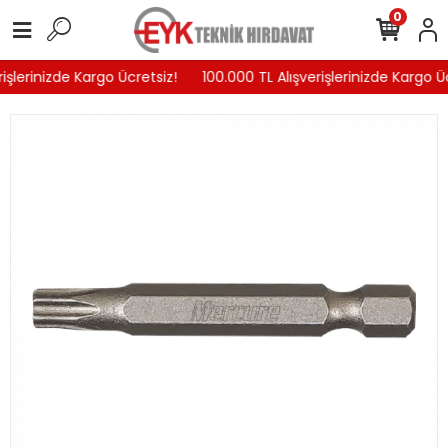
0
işlerinizde Kargo Ücretsiz!
100.000 TL Alışverişlerinizde Kargo Üc