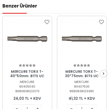
Benzer Ürünler
Sepete Ekle
Sepete Ekle
MERCURE TORX T-
MERCURE TORX T-
40*50mm. BİTS UÇ
30*75mm. BİTS UÇ
MERCURE
MERCURE
90405040
90407530
8680838123373
8680838123380
24,03 TL + KDV
41,32 TL + KDV