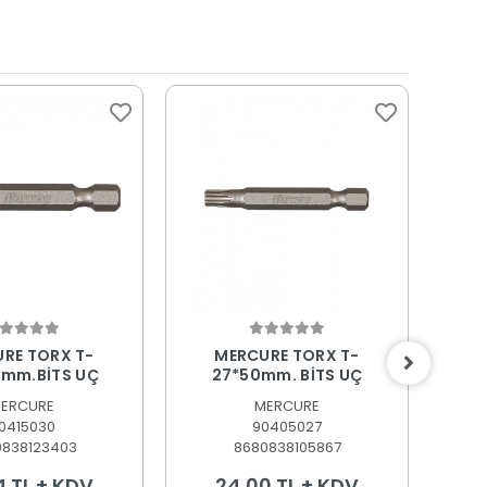
epete Ekle
Sepete Ekle
RE TORX T-
MERCURE TORX T-
0mm.BİTS UÇ
27*50mm. BİTS UÇ
2
ERCURE
MERCURE
0415030
90405027
0838123403
8680838105867
4 TL + KDV
24,00 TL + KDV