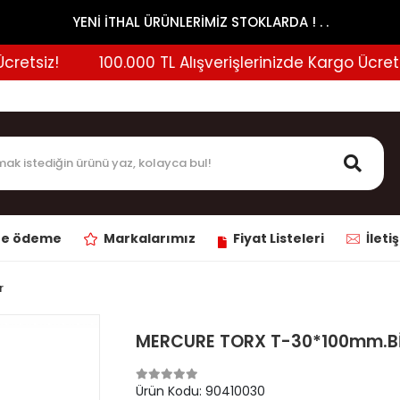
YENİ İTHAL ÜRÜNLERİMİZ STOKLARDA ! . .
tsiz!
100.000 TL Alışverişlerinizde Kargo Ücretsiz!
ne ödeme
Markalarımız
Fiyat Listeleri
İleti
r
MERCURE TORX T-30*100mm.B
Ürün Kodu:
90410030