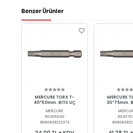
Benzer Ürünler
Sepete Ekle
Sepete
MERCURE TORX T-
MERCURE T
40*50mm. BİTS UÇ
30*75mm. B
MERCURE
MERCU
90405040
904075
8680838123373
868083812
24,00 TL + KDV
41,28 TL 