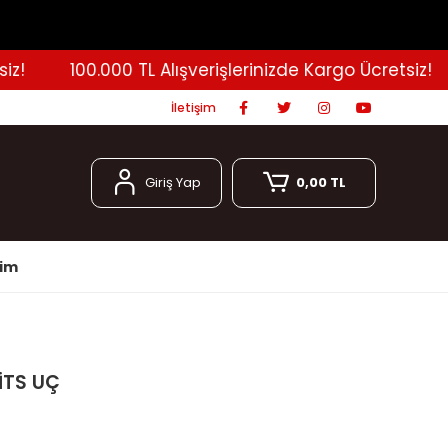
100.000 TL Alışverişlerinizde Kargo Ücretsiz!
İletişim
Giriş Yap
0,00 TL
şim
İTS UÇ