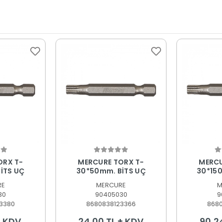
 Ekle
Sepete Ekle
S
ORX T-
MERCURE TORX T-
MERCU
İTS UÇ
30*50mm. BİTS UÇ
30*15
RE
MERCURE
M
30
90405030
9
3380
8680838123366
868
+ KDV
24,00 TL + KDV
90,2