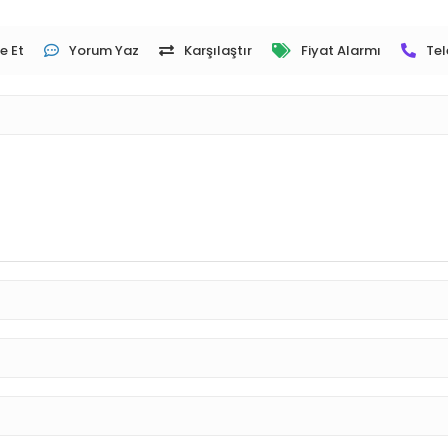
e Et
Yorum Yaz
Karşılaştır
Fiyat Alarmı
Tel