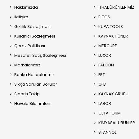
Hakkımızda
İTHAL ÜRÜNLERİMİZ
İletişim
ELTOS
Gizlilik Sözleşmesi
KUPA TOOLS
Kullanıcı Sözleşmesi
KAYNAK HÜNER
Çerez Politikası
MERCURE
Mesafeli Satış Sözleşmesi
LUXOR
Markalarımız
FALCON
Banka Hesaplarımız
FRT
Sıkça Sorulan Sorular
GFB
Sipariş Takip
KAYNAK GRUBU
Havale Bildirimleri
LABOR
CETA FORM
KİMYASAL ÜRÜNLER
STANNOL