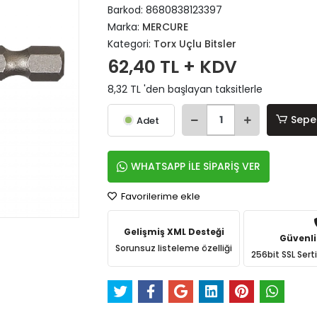
Barkod:
8680838123397
Marka:
MERCURE
Kategori:
Torx Uçlu Bitsler
62,40 TL + KDV
8,32 TL 'den başlayan taksitlerle
Sepe
Adet
WHATSAPP İLE SİPARİŞ VER
Favorilerime ekle
Gelişmiş XML Desteği
Güvenli
Sorunsuz listeleme özelliği
256bit SSL Sert