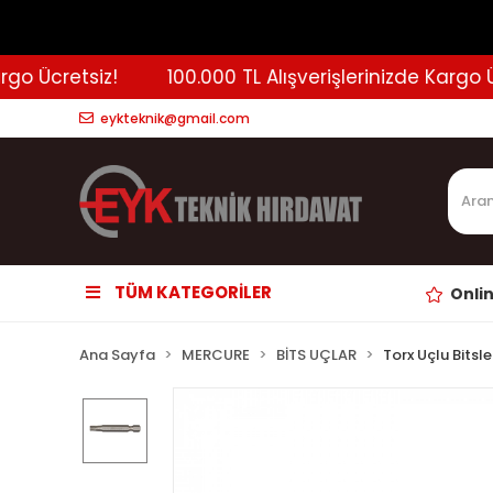
 Ücretsiz!
100.000 TL Alışverişlerinizde Kargo Ücre
eykteknik@gmail.com
TÜM KATEGORİLER
Onli
Ana Sayfa
MERCURE
BİTS UÇLAR
Torx Uçlu Bitsle