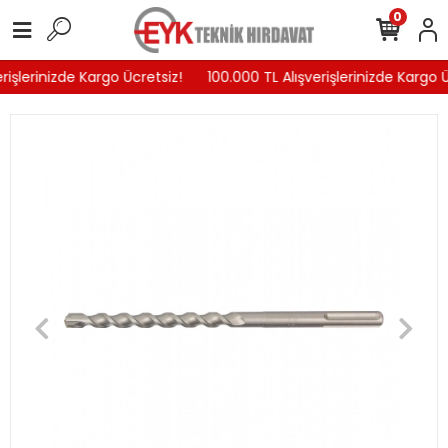
0
rişlerinizde Kargo Ücretsiz!
100.000 TL Alışverişlerinizde Kargo Ü