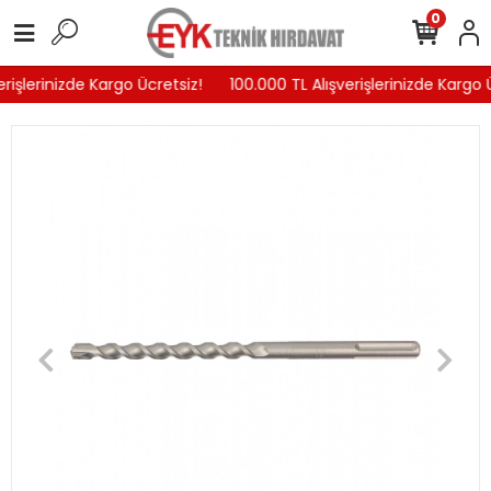
0
rişlerinizde Kargo Ücretsiz!
100.000 TL Alışverişlerinizde Kargo Ü