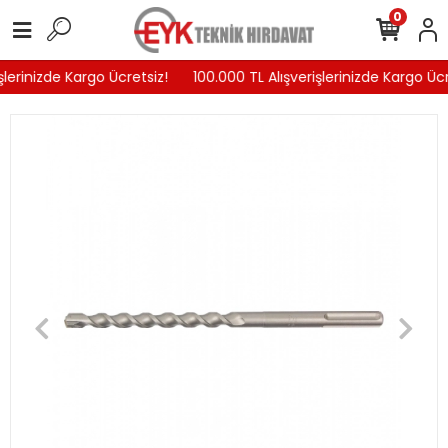
0
lerinizde Kargo Ücretsiz!
100.000 TL Alışverişlerinizde Kargo Ücre