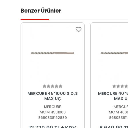
Benzer Ürünler
Sepete Ekle
Sepete
MERCURE 45*1000 S.D.S
MERCURE 40*6
MAX UÇ
MAX U
MERCURE
MERCU
MC M 4501000
MC M 400
8680838162839
868083811
12.720,00 TL + KDV
8.640,00 T