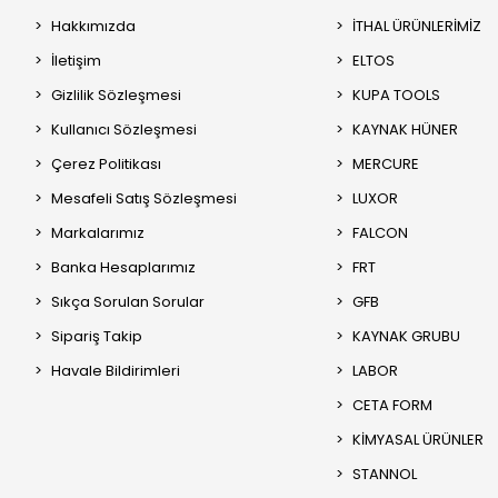
Hakkımızda
İTHAL ÜRÜNLERİMİZ
İletişim
ELTOS
Gizlilik Sözleşmesi
KUPA TOOLS
Kullanıcı Sözleşmesi
KAYNAK HÜNER
Çerez Politikası
MERCURE
Mesafeli Satış Sözleşmesi
LUXOR
Markalarımız
FALCON
Banka Hesaplarımız
FRT
Sıkça Sorulan Sorular
GFB
Sipariş Takip
KAYNAK GRUBU
Havale Bildirimleri
LABOR
CETA FORM
KİMYASAL ÜRÜNLER
STANNOL