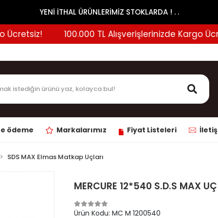
YENİ İTHAL ÜRÜNLERİMİZ STOKLARDA ! . .
cretsiz!
100.000 TL Alışverişlerinizde Kargo Ücrets
ne ödeme
Markalarımız
Fiyat Listeleri
İleti
SDS MAX Elmas Matkap Uçları
MERCURE 12*540 S.D.S MAX UÇ
Ürün Kodu:
MC M 1200540