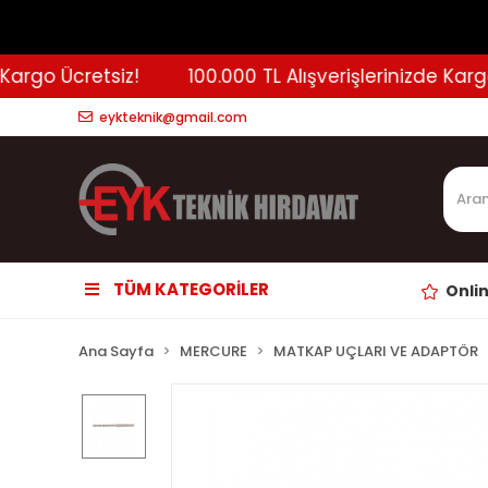
rgo Ücretsiz!
100.000 TL Alışverişlerinizde Kargo Ü
eykteknik@gmail.com
TÜM KATEGORİLER
Onli
Ana Sayfa
MERCURE
MATKAP UÇLARI VE ADAPTÖR