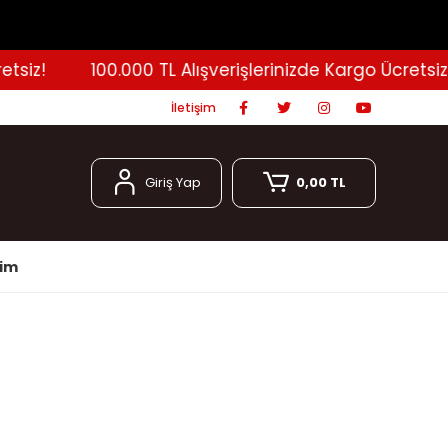
iz!
100.000 TL Alışverişlerinizde Kargo Ücretsiz!
İletişim
Giriş Yap
0,00 TL
şim