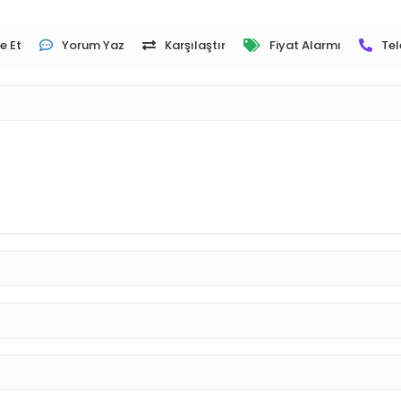
e Et
Yorum Yaz
Karşılaştır
Fiyat Alarmı
Tel