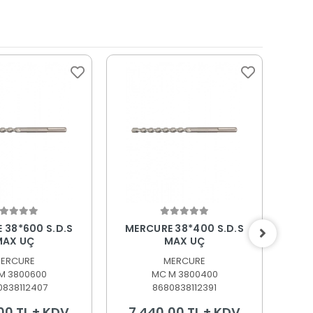
epete Ekle
Sepete Ekle
 38*600 S.D.S
MERCURE 38*400 S.D.S
MER
MAX UÇ
MAX UÇ
ERCURE
MERCURE
M 3800600
MC M 3800400
0838112407
8680838112391
00 TL + KDV
7.440,00 TL + KDV
10