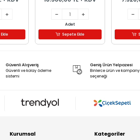
Adet
 Ekle
Sepete Ekle
Güvenli Alışveriş
Geniş Ürün Yelpazesi
Güvenli ve kolay ödeme
Binlerce ürün ve kampan
sistemi
seçeneği
Kurumsal
Kategoriler