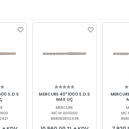
 Ekle
Sepete Ekle
S
00 S.D.S
MERCURE 40*1000 S.D.S
MERCURE
Ç
MAX UÇ
RE
MERCURE
M
0600
MC M 4001000
MC 
2421
8680838112438
868
L + KDV
10.560,00 TL + KDV
7.920,