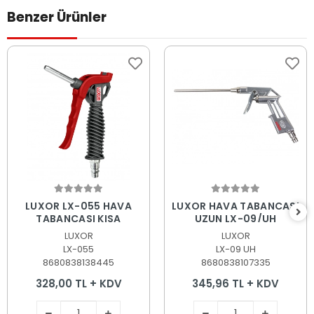
Benzer Ürünler
Sepete Ekle
Sepete Ekle
LUXOR LX-055 HAVA
LUXOR HAVA TABANCASI
TABANCASI KISA
UZUN LX-09/UH
LUXOR
LUXOR
LX-055
LX-09 UH
8680838138445
8680838107335
328,00 TL + KDV
345,96 TL + KDV