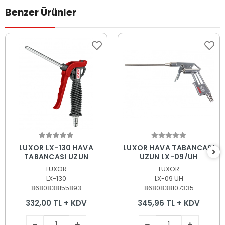
Benzer Ürünler
Sepete Ekle
Sepete Ekle
LUXOR LX-130 HAVA
LUXOR HAVA TABANCASI
TABANCASI UZUN
UZUN LX-09/UH
LUXOR
LUXOR
LX-130
LX-09 UH
8680838155893
8680838107335
332,00 TL + KDV
345,96 TL + KDV