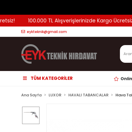
iz!
100.000 TL Alışverişlerinizde Kargo Ücretsiz!
eykteknik@gmail.com
TÜM KATEGORİLER
Onli
Ana Sayfa
LUXOR
HAVALI TABANCALAR
Hava Ta