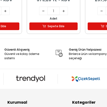
Adet
 Ekle
Sepete Ekle
Güvenli Alışveriş
Geniş Ürün Yelpazesi
Güvenli ve kolay ödeme
Binlerce ürün ve kampan
sistemi
seçeneği
Kurumsal
Kategoriler