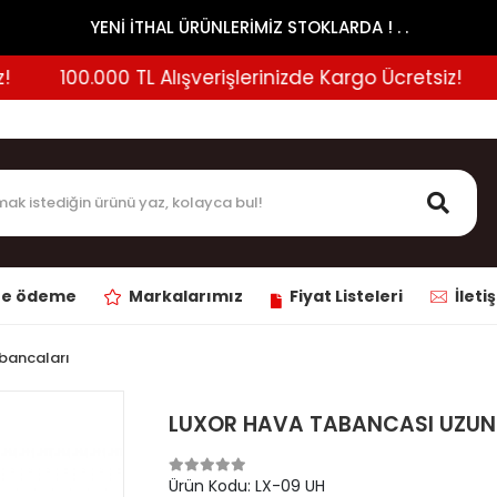
YENİ İTHAL ÜRÜNLERİMİZ STOKLARDA ! . .
100.000 TL Alışverişlerinizde Kargo Ücretsiz!
1
ne ödeme
Markalarımız
Fiyat Listeleri
İleti
bancaları
LUXOR HAVA TABANCASI UZUN
Ürün Kodu:
LX-09 UH