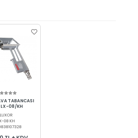
epete Ekle
AVA TABANCASI
 LX-08/KH
LUXOR
X-08 KH
0838107328
0 TL + KDV