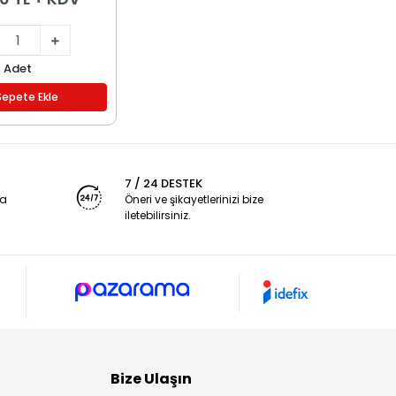
Adet
Sepete Ekle
7 / 24 DESTEK
ya
Öneri ve şikayetlerinizi bize
iletebilirsiniz.
Bize Ulaşın