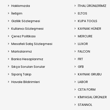
Hakkımızda
İTHAL ÜRÜNLERİMİZ
İletişim
ELTOS
Gizlilik Sözleşmesi
KUPA TOOLS
Kullanıcı Sözleşmesi
KAYNAK HÜNER
Çerez Politikası
MERCURE
Mesafeli Satış Sözleşmesi
LUXOR
Markalarımız
FALCON
Banka Hesaplarımız
FRT
Sıkça Sorulan Sorular
GFB
Sipariş Takip
KAYNAK GRUBU
Havale Bildirimleri
LABOR
CETA FORM
KİMYASAL ÜRÜNLER
STANNOL