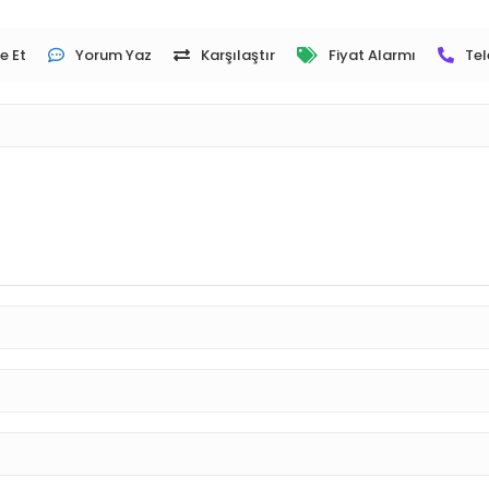
e Et
Yorum Yaz
Karşılaştır
Fiyat Alarmı
Tel