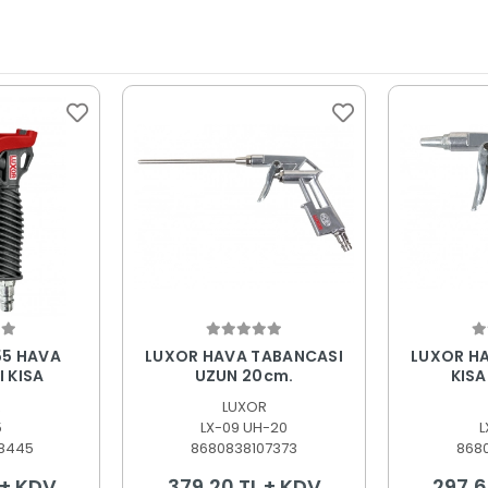
 Ekle
Sepete Ekle
S
55 HAVA
LUXOR HAVA TABANCASI
LUXOR H
 KISA
UZUN 20cm.
KISA
R
LUXOR
5
LX-09 UH-20
L
8445
8680838107373
868
 + KDV
379,20 TL + KDV
297,6