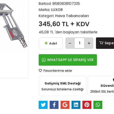
Barkod:
8680838107335
Marka:
LUXOR
Kategori:
Hava Tabancaları
345,60 TL + KDV
46,08 TL 'den başlayan taksitlerle
Sepe
Adet
WHATSAPP İLE SİPARİŞ VER
Favorilerime ekle
Gelişmiş XML Desteği
Güvenli
Sorunsuz listeleme özelliği
256bit SSL Sert