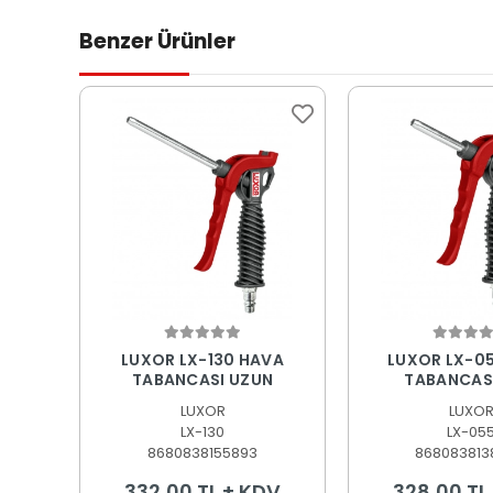
Benzer Ürünler
Sepete Ekle
Sepete
LUXOR LX-130 HAVA
LUXOR LX-0
TABANCASI UZUN
TABANCASI
LUXOR
LUXO
LX-130
LX-05
8680838155893
868083813
332,00 TL + KDV
328,00 TL