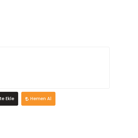
te Ekle
Hemen Al