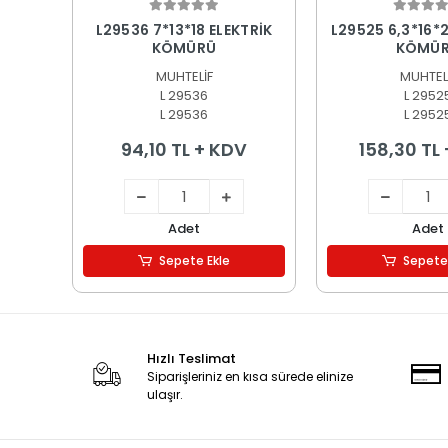
Sepete Ekle
Sepete
L29536 7*13*18 ELEKTRİK
L29525 6,3*16*2
KÖMÜRÜ
KÖMÜ
MUHTELİF
MUHTEL
L 29536
L 2952
L 29536
L 2952
94,10 TL + KDV
158,30 TL
Adet
Adet
Sepete Ekle
Sepete
Hızlı Teslimat
Siparişleriniz en kısa sürede elinize
ulaşır.