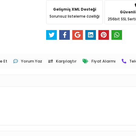
Gelişmiş XML Desteği
Güvenli
Sorunsuz listeleme özelliği
256bit SSL Sert
e Et
Yorum Yaz
Karşılaştır
Fiyat Alarmı
Tel