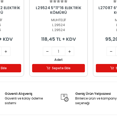
 Ekle
Sepete Ekle
S
2 ELEKTRİK
L29524 5*11*16 ELEKTRİK
L27087 6
RÜ
KÖMÜRÜ
K
İF
MUHTELİF
M
5
L 29524
5
L 29524
 + KDV
118,45 TL + KDV
95,2
Adet
 Ekle
Sepete Ekle
Güvenli Alışveriş
Geniş Ürün Yelpazesi
Güvenli ve kolay ödeme
Binlerce ürün ve kampan
sistemi
seçeneği