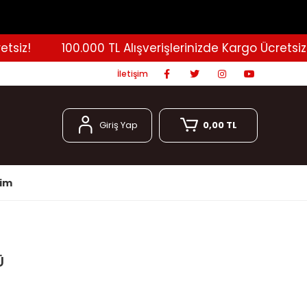
iz!
100.000 TL Alışverişlerinizde Kargo Ücretsiz!
İletişim
Giriş Yap
0,00 TL
şim
Ü