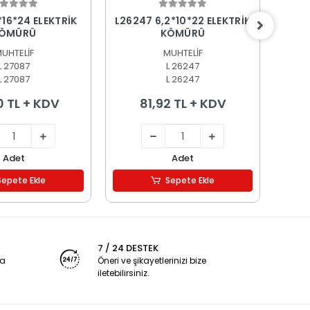
epete Ekle
Sepete Ekle
*16*24 ELEKTRİK
L26247 6,2*10*22 ELEKTRİK
L256
ÖMÜRÜ
KÖMÜRÜ
UHTELİF
MUHTELİF
L 27087
L 26247
L 27087
L 26247
0 TL + KDV
81,92 TL + KDV
Adet
Adet
Sepete Ekle
Sepete Ekle
7 / 24 DESTEK
ya
Öneri ve şikayetlerinizi bize
iletebilirsiniz.