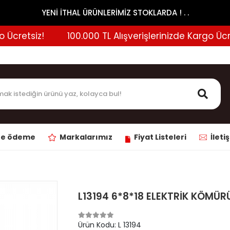
YENİ İTHAL ÜRÜNLERİMİZ STOKLARDA ! . .
cretsiz!
100.000 TL Alışverişlerinizde Kargo Ücrets
ne ödeme
Markalarımız
Fiyat Listeleri
İleti
L13194 6*8*18 ELEKTRİK KÖMÜR
Ürün Kodu:
L 13194