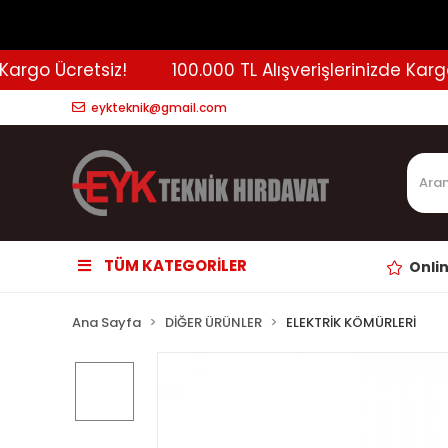
rgo Ücretsiz!
100.000 TL Alışverişlerinizde Kargo Ü
eykteknik@gmail.com
TÜM KATEGORİLER
Onli
Ana Sayfa
DİĞER ÜRÜNLER
ELEKTRİK KÖMÜRLERİ