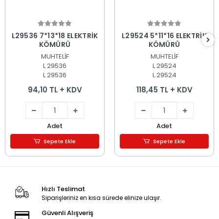
Sepete Ekle
Sepete Ekle
L29536 7*13*18 ELEKTRİK
L29524 5*11*16 ELEKTRİK
KÖMÜRÜ
KÖMÜRÜ
MUHTELİF
MUHTELİF
L 29536
L 29524
L 29536
L 29524
94,10 TL + KDV
118,45 TL + KDV
Adet
Adet
Sepete Ekle
Sepete Ekle
Hızlı Teslimat
Siparişleriniz en kısa sürede elinize ulaşır.
Güvenli Alışveriş