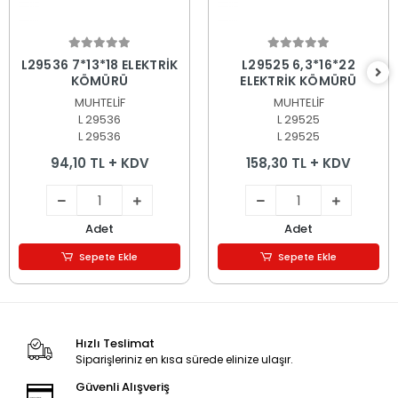
Sepete Ekle
Sepete Ekle
L29536 7*13*18 ELEKTRİK
L29525 6,3*16*22
KÖMÜRÜ
ELEKTRİK KÖMÜRÜ
MUHTELİF
MUHTELİF
L 29536
L 29525
L 29536
L 29525
94,10 TL + KDV
158,30 TL + KDV
Adet
Adet
Sepete Ekle
Sepete Ekle
Hızlı Teslimat
Siparişleriniz en kısa sürede elinize ulaşır.
Güvenli Alışveriş