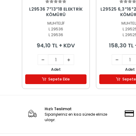
Sepete Ekle
Sepete
L29536 7*13*18 ELEKTRİK
L29525 6,3*16*2
KÖMÜRÜ
KÖMÜ
MUHTELİF
MUHTEL
L 29536
L 2952
L 29536
L 2952
94,10 TL + KDV
158,30 TL
Adet
Adet
Sepete Ekle
Sepete
Hızlı Teslimat
Siparişleriniz en kısa sürede elinize
ulaşır.