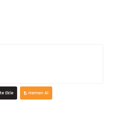
te Ekle
Hemen Al