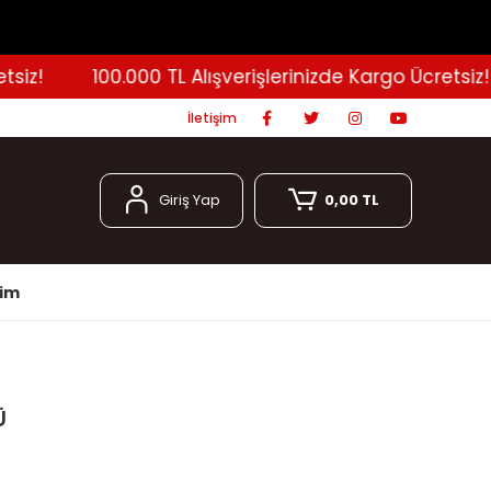
z!
100.000 TL Alışverişlerinizde Kargo Ücretsiz!
İletişim
Giriş Yap
0,00 TL
şim
Ü