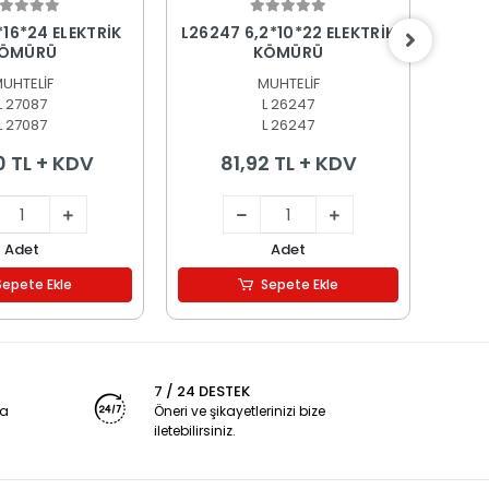
epete Ekle
Sepete Ekle
*16*24 ELEKTRİK
L26247 6,2*10*22 ELEKTRİK
L256
ÖMÜRÜ
KÖMÜRÜ
UHTELİF
MUHTELİF
L 27087
L 26247
L 27087
L 26247
0 TL + KDV
81,92 TL + KDV
Adet
Adet
Sepete Ekle
Sepete Ekle
7 / 24 DESTEK
ya
Öneri ve şikayetlerinizi bize
iletebilirsiniz.