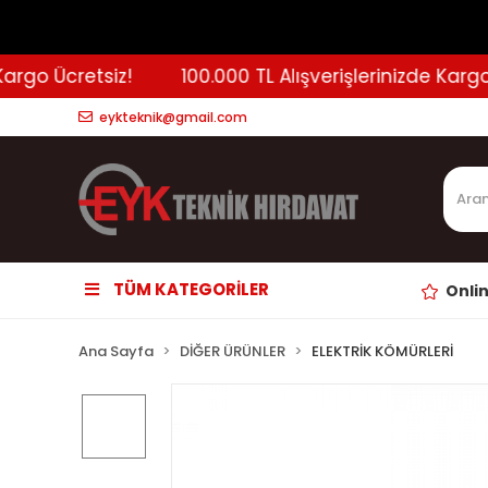
go Ücretsiz!
100.000 TL Alışverişlerinizde Kargo Üc
eykteknik@gmail.com
TÜM KATEGORİLER
Onli
Ana Sayfa
DİĞER ÜRÜNLER
ELEKTRİK KÖMÜRLERİ