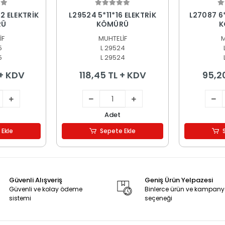
 Ekle
Sepete Ekle
S
2 ELEKTRİK
L29524 5*11*16 ELEKTRİK
L27087 6
RÜ
KÖMÜRÜ
K
İF
MUHTELİF
M
5
L 29524
5
L 29524
 + KDV
118,45 TL + KDV
95,2
Adet
 Ekle
Sepete Ekle
Güvenli Alışveriş
Geniş Ürün Yelpazesi
Güvenli ve kolay ödeme
Binlerce ürün ve kampan
sistemi
seçeneği