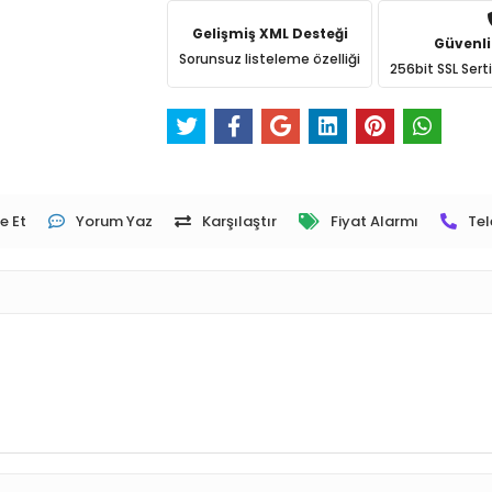
Gelişmiş XML Desteği
Güvenli
Sorunsuz listeleme özelliği
256bit SSL Sert
e Et
Yorum Yaz
Karşılaştır
Fiyat Alarmı
Tel