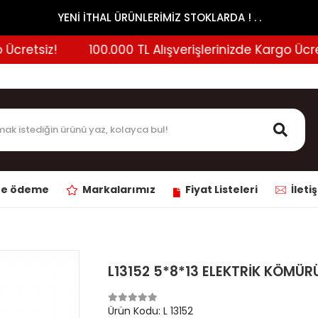
YENİ İTHAL ÜRÜNLERİMİZ STOKLARDA ! . .
retsiz!
100.000 TL Alışverişlerinizde Kargo Ücretsi
ne ödeme
Markalarımız
Fiyat Listeleri
İleti
L13152 5*8*13 ELEKTRİK KÖMÜR
Ürün Kodu:
L 13152