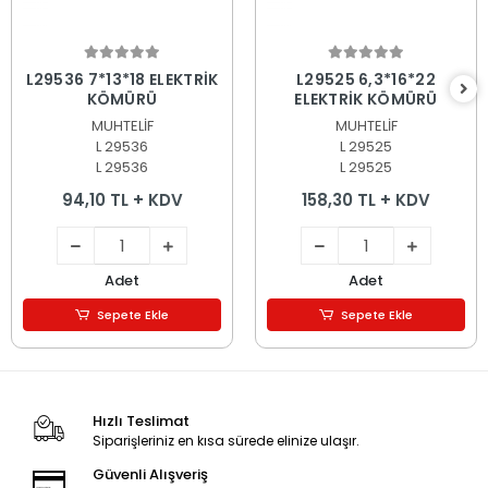
Sepete Ekle
Sepete Ekle
L29536 7*13*18 ELEKTRİK
L29525 6,3*16*22
KÖMÜRÜ
ELEKTRİK KÖMÜRÜ
MUHTELİF
MUHTELİF
L 29536
L 29525
L 29536
L 29525
94,10 TL + KDV
158,30 TL + KDV
Adet
Adet
Sepete Ekle
Sepete Ekle
Hızlı Teslimat
Siparişleriniz en kısa sürede elinize ulaşır.
Güvenli Alışveriş