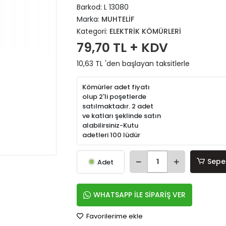
Barkod:
L 13080
Marka:
MUHTELİF
Kategori:
ELEKTRİK KÖMÜRLERİ
79,70 TL + KDV
10,63 TL 'den başlayan taksitlerle
Kömürler adet fiyatı
olup 2'li poşetlerde
satılmaktadır. 2 adet
ve katları şeklinde satın
alabilirsiniz-Kutu
adetleri 100 lüdür
Sepe
Adet
WHATSAPP İLE SİPARİŞ VER
Favorilerime ekle