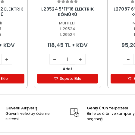
 Ekle
Sepete Ekle
S
2 ELEKTRİK
L29524 5*11*16 ELEKTRİK
L27087 6
RÜ
KÖMÜRÜ
K
İF
MUHTELİF
M
5
L 29524
5
L 29524
 + KDV
118,45 TL + KDV
95,2
Adet
 Ekle
Sepete Ekle
Güvenli Alışveriş
Geniş Ürün Yelpazesi
Güvenli ve kolay ödeme
Binlerce ürün ve kampan
sistemi
seçeneği