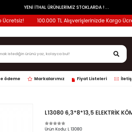
YENİ İTHAL ÜRÜNLERİMİZ STOKLARDA ! . .
retsiz!
100.000 TL Alışverişlerinizde Kargo Ücretsi
ne ödeme
Markalarımız
Fiyat Listeleri
İleti
L13080 6,3*8*13,5 ELEKTRİK K
Ürün Kodu:
L 13080