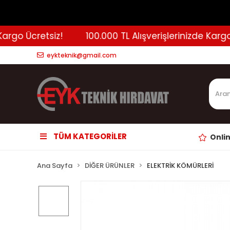
go Ücretsiz!
100.000 TL Alışverişlerinizde Kargo Üc
eykteknik@gmail.com
TÜM KATEGORİLER
Onli
Ana Sayfa
DİĞER ÜRÜNLER
ELEKTRİK KÖMÜRLERİ