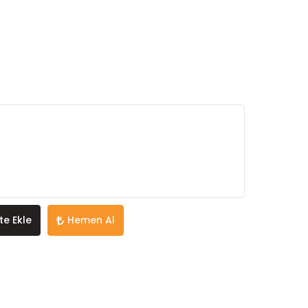
te Ekle
Hemen Al