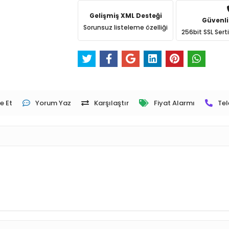
Gelişmiş XML Desteği
Güvenli
Sorunsuz listeleme özelliği
256bit SSL Sert
e Et
Yorum Yaz
Karşılaştır
Fiyat Alarmı
Tel