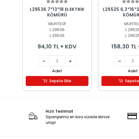
Sepete Ekle
Sepete
L29536 7*13*18 ELEKTRİK
L29525 6,3*16*2
KÖMÜRÜ
KÖMÜ
MUHTELİF
MUHTEL
L 29536
L 2952
L 29536
L 2952
94,10 TL + KDV
158,30 TL
Adet
Adet
Sepete Ekle
Sepete
Hızlı Teslimat
Siparişleriniz en kısa sürede elinize
ulaşır.