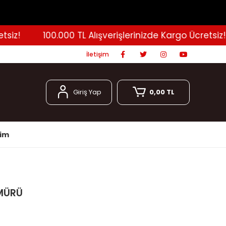
z!
100.000 TL Alışverişlerinizde Kargo Ücretsiz!
İletişim
Giriş Yap
0,00 TL
şim
ÖMÜRÜ