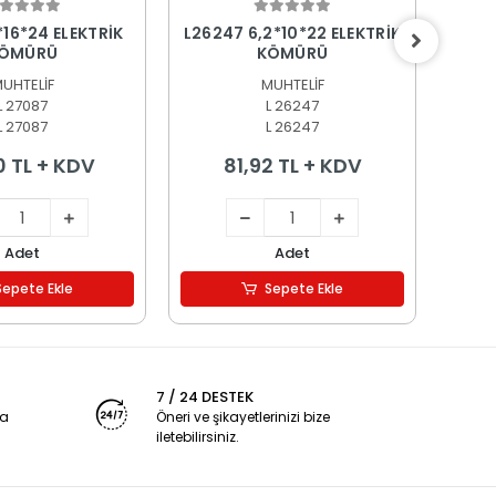
epete Ekle
Sepete Ekle
*16*24 ELEKTRİK
L26247 6,2*10*22 ELEKTRİK
L256
ÖMÜRÜ
KÖMÜRÜ
UHTELİF
MUHTELİF
L 27087
L 26247
L 27087
L 26247
0 TL + KDV
81,92 TL + KDV
Adet
Adet
Sepete Ekle
Sepete Ekle
7 / 24 DESTEK
ya
Öneri ve şikayetlerinizi bize
iletebilirsiniz.