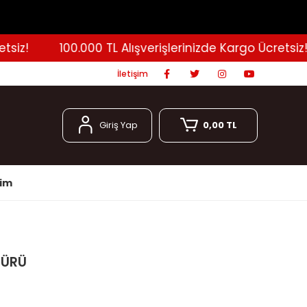
z!
100.000 TL Alışverişlerinizde Kargo Ücretsiz!
İletişim
Giriş Yap
0,00 TL
şim
MÜRÜ