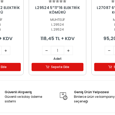
 Ekle
Sepete Ekle
S
2 ELEKTRİK
L29524 5*11*16 ELEKTRİK
L27087 6
RÜ
KÖMÜRÜ
K
İF
MUHTELİF
M
5
L 29524
5
L 29524
 + KDV
118,45 TL + KDV
95,2
Adet
 Ekle
Sepete Ekle
Güvenli Alışveriş
Geniş Ürün Yelpazesi
Güvenli ve kolay ödeme
Binlerce ürün ve kampan
sistemi
seçeneği