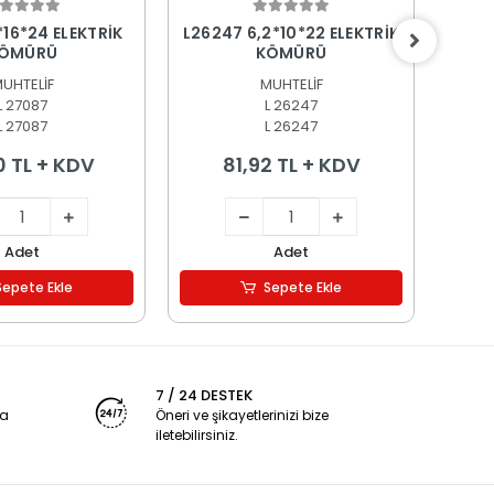
epete Ekle
Sepete Ekle
*16*24 ELEKTRİK
L26247 6,2*10*22 ELEKTRİK
L256
ÖMÜRÜ
KÖMÜRÜ
UHTELİF
MUHTELİF
L 27087
L 26247
L 27087
L 26247
0 TL + KDV
81,92 TL + KDV
Adet
Adet
Sepete Ekle
Sepete Ekle
7 / 24 DESTEK
ya
Öneri ve şikayetlerinizi bize
iletebilirsiniz.