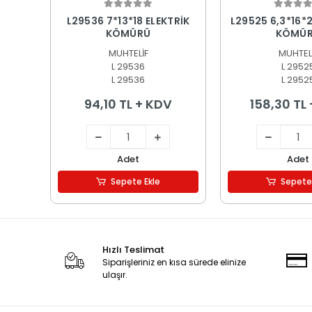
Sepete Ekle
Sepete
L29536 7*13*18 ELEKTRİK
L29525 6,3*16*2
KÖMÜRÜ
KÖMÜ
MUHTELİF
MUHTEL
L 29536
L 2952
L 29536
L 2952
94,10 TL + KDV
158,30 TL
Adet
Adet
Sepete Ekle
Sepete
Hızlı Teslimat
Siparişleriniz en kısa sürede elinize
ulaşır.