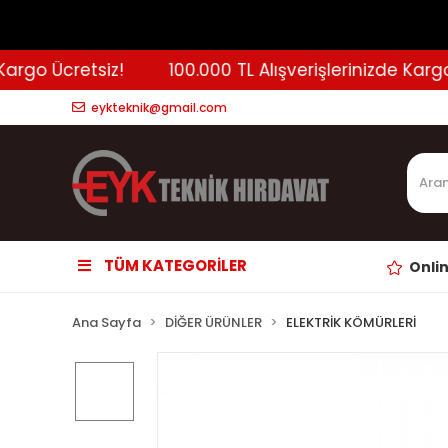
rgo Ücretsiz!
100.000 TL Alışverişlerinizde Kargo Üc
eykteknik@gmail.com
TÜM KATEGORİLER
Onli
Ana Sayfa
DİĞER ÜRÜNLER
ELEKTRİK KÖMÜRLERİ