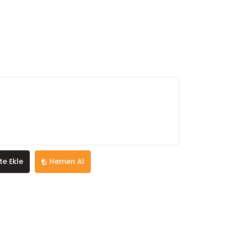
te Ekle
Hemen Al