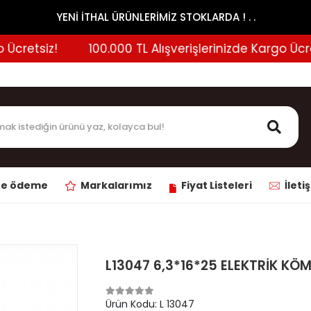
YENİ İTHAL ÜRÜNLERİMİZ STOKLARDA ! . .
retsiz!
100.000 TL Alışverişlerinizde Kargo Ücretsi
ne ödeme
Markalarımız
Fiyat Listeleri
İleti
L13047 6,3*16*25 ELEKTRİK KÖ
Ürün Kodu:
L 13047