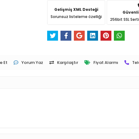
Gelişmiş XML Desteği
Güvenli
Sorunsuz listeleme özelliği
256bit SSL Sert
e Et
Yorum Yaz
Karşılaştır
Fiyat Alarmı
Tel