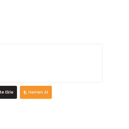
te Ekle
Hemen Al