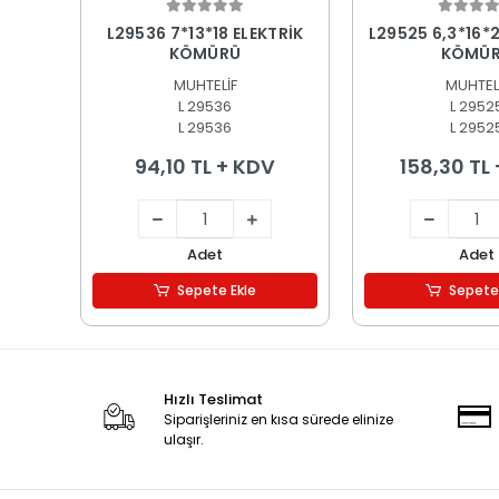
Sepete Ekle
Sepete
L29536 7*13*18 ELEKTRİK
L29525 6,3*16*2
KÖMÜRÜ
KÖMÜ
MUHTELİF
MUHTEL
L 29536
L 2952
L 29536
L 2952
94,10 TL + KDV
158,30 TL
Adet
Adet
Sepete Ekle
Sepete
Hızlı Teslimat
Siparişleriniz en kısa sürede elinize
ulaşır.