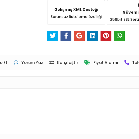
Gelişmiş XML Desteği
Güvenli
Sorunsuz listeleme özelliği
256bit SSL Sert
e Et
Yorum Yaz
Karşılaştır
Fiyat Alarmı
Tel