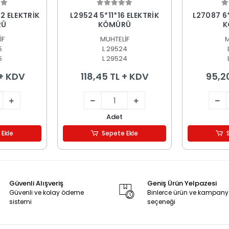
 Ekle
Sepete Ekle
S
2 ELEKTRİK
L29524 5*11*16 ELEKTRİK
L27087 6
RÜ
KÖMÜRÜ
K
İF
MUHTELİF
M
5
L 29524
5
L 29524
 + KDV
118,45 TL + KDV
95,2
Adet
 Ekle
Sepete Ekle
Güvenli Alışveriş
Geniş Ürün Yelpazesi
Güvenli ve kolay ödeme
Binlerce ürün ve kampan
sistemi
seçeneği