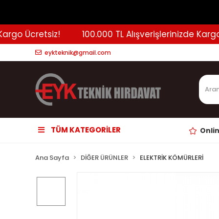
go Ücretsiz!
100.000 TL Alışverişlerinizde Kargo Üc
eykteknik@gmail.com
TÜM KATEGORİLER
Onli
Ana Sayfa
DİĞER ÜRÜNLER
ELEKTRİK KÖMÜRLERİ