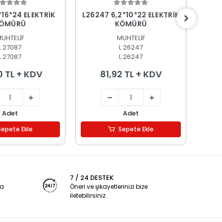
epete Ekle
Sepete Ekle
*16*24 ELEKTRİK
L26247 6,2*10*22 ELEKTRİK
L256
ÖMÜRÜ
KÖMÜRÜ
UHTELİF
MUHTELİF
L 27087
L 26247
L 27087
L 26247
0 TL + KDV
81,92 TL + KDV
Adet
Adet
Sepete Ekle
Sepete Ekle
7 / 24 DESTEK
ya
Öneri ve şikayetlerinizi bize
iletebilirsiniz.