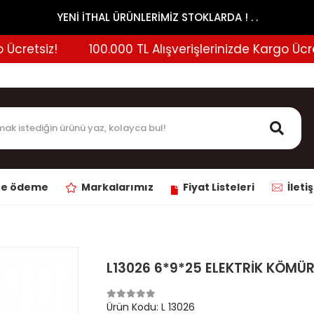
YENİ İTHAL ÜRÜNLERİMİZ STOKLARDA ! . .
retsiz!
100.000 TL Alışverişlerinizde Kargo Ücretsi
ne ödeme
Markalarımız
Fiyat Listeleri
İleti
L13026 6*9*25 ELEKTRİK KÖMÜ
Ürün Kodu:
L 13026