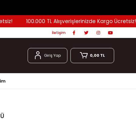
z!
100.000 TL Alışverişlerinizde Kargo Ücretsiz!
İletişim
Giriş Yap
0,00 TL
şim
RÜ