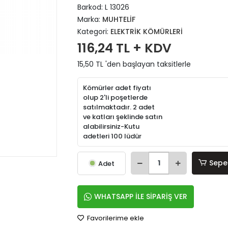
Barkod:
L 13026
Marka:
MUHTELİF
Kategori:
ELEKTRİK KÖMÜRLERİ
116,24 TL + KDV
15,50 TL 'den başlayan taksitlerle
Kömürler adet fiyatı
olup 2'li poşetlerde
satılmaktadır. 2 adet
ve katları şeklinde satın
alabilirsiniz-Kutu
adetleri 100 lüdür
Sepe
Adet
WHATSAPP İLE SİPARİŞ VER
Favorilerime ekle