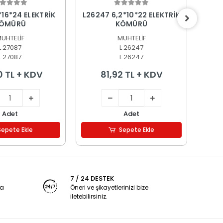
epete Ekle
Sepete Ekle
*16*24 ELEKTRİK
L26247 6,2*10*22 ELEKTRİK
L256
ÖMÜRÜ
KÖMÜRÜ
UHTELİF
MUHTELİF
L 27087
L 26247
L 27087
L 26247
0 TL + KDV
81,92 TL + KDV
Adet
Adet
Sepete Ekle
Sepete Ekle
7 / 24 DESTEK
ya
Öneri ve şikayetlerinizi bize
iletebilirsiniz.