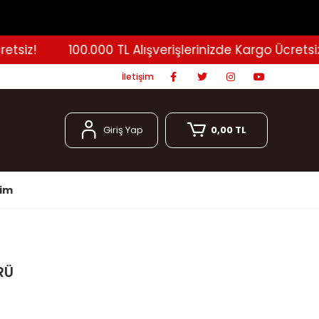
iz!
100.000 TL Alışverişlerinizde Kargo Ücretsiz!
İletişim
Giriş Yap
0,00 TL
şim
RÜ