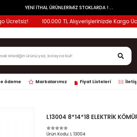
YENİ İTHAL ÜRÜNLERİMİZ STOKLARDA ! . .
Ücretsiz!
100.000 TL Alışverişlerinizde Kargo Ücrets
ne ödeme
Markalarımız
Fiyat Listeleri
İleti
L13004 8*14*18 ELEKTRİK KÖMÜ
Ürün Kodu:
L 13004