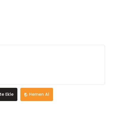
te Ekle
Hemen Al