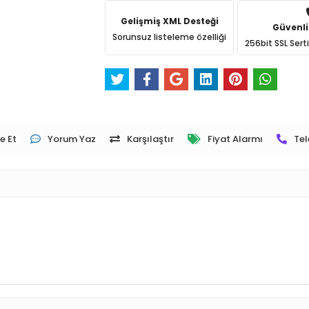
Gelişmiş XML Desteği
Güvenli
Sorunsuz listeleme özelliği
256bit SSL Sert
e Et
Yorum Yaz
Karşılaştır
Fiyat Alarmı
Tel