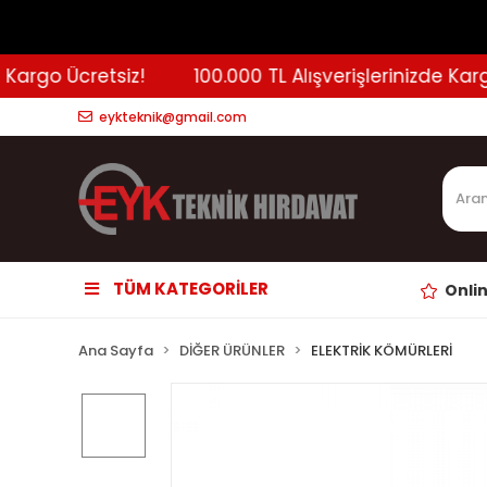
argo Ücretsiz!
100.000 TL Alışverişlerinizde Kargo 
eykteknik@gmail.com
TÜM KATEGORİLER
Onli
Ana Sayfa
DİĞER ÜRÜNLER
ELEKTRİK KÖMÜRLERİ