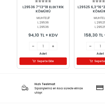
Sepete Ekle
Sepete
L29536 7*13*18 ELEKTRİK
L29525 6,3*16*2
KÖMÜRÜ
KÖMÜ
MUHTELİF
MUHTEL
L 29536
L 2952
L 29536
L 2952
94,10 TL + KDV
158,30 TL
Adet
Adet
Sepete Ekle
Sepete
Hızlı Teslimat
Siparişleriniz en kısa sürede elinize
ulaşır.