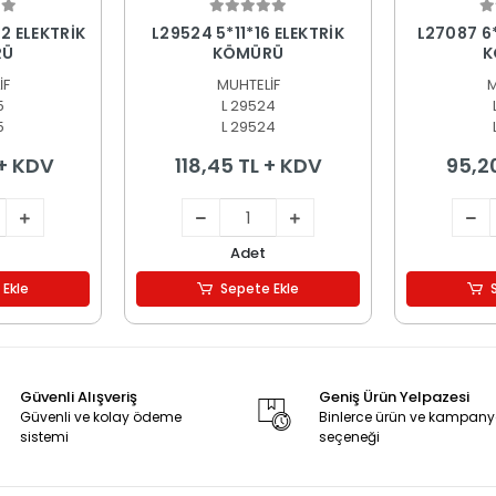
 Ekle
Sepete Ekle
S
2 ELEKTRİK
L29524 5*11*16 ELEKTRİK
L27087 6
RÜ
KÖMÜRÜ
K
İF
MUHTELİF
M
5
L 29524
5
L 29524
 + KDV
118,45 TL + KDV
95,2
Adet
 Ekle
Sepete Ekle
Güvenli Alışveriş
Geniş Ürün Yelpazesi
Güvenli ve kolay ödeme
Binlerce ürün ve kampan
sistemi
seçeneği