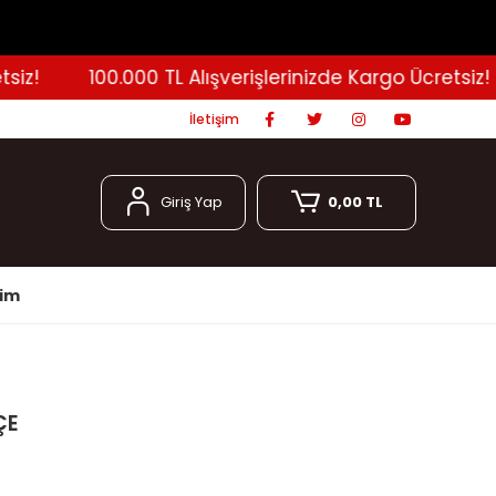
!
100.000 TL Alışverişlerinizde Kargo Ücretsiz!
İletişim
Giriş Yap
0,00 TL
şim
ÇE