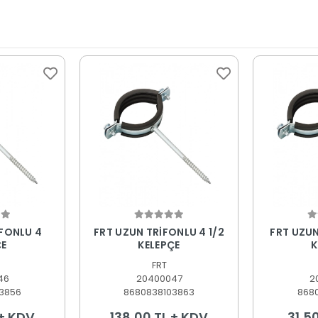
 Ekle
Sepete Ekle
S
İFONLU 4
FRT UZUN TRİFONLU 4 1/2
FRT UZUN
ÇE
KELEPÇE
K
FRT
46
20400047
2
3856
8680838103863
868
 + KDV
138,00 TL + KDV
31,5