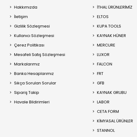
Hakkımızda
İTHAL ÜRÜNLERİMİZ
İletişim
ELTOS
Gizlilik Sözleşmesi
KUPA TOOLS
Kullanıcı Sözleşmesi
KAYNAK HÜNER
Çerez Politikası
MERCURE
Mesafeli Satış Sözleşmesi
LUXOR
Markalarımız
FALCON
Banka Hesaplarımız
FRT
Sıkça Sorulan Sorular
GFB
Sipariş Takip
KAYNAK GRUBU
Havale Bildirimleri
LABOR
CETA FORM
KİMYASAL ÜRÜNLER
STANNOL