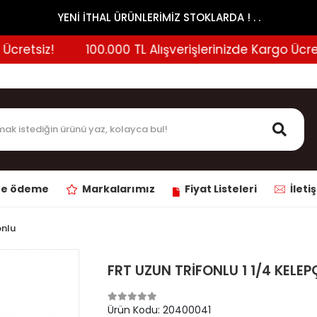
YENİ İTHAL ÜRÜNLERİMİZ STOKLARDA ! . .
retsiz!
100.000 TL Alışverişlerinizde Kargo Ücretsiz
ne ödeme
Markalarımız
Fiyat Listeleri
İleti
onlu
FRT UZUN TRİFONLU 1 1/4 KELEP
Ürün Kodu:
20400041