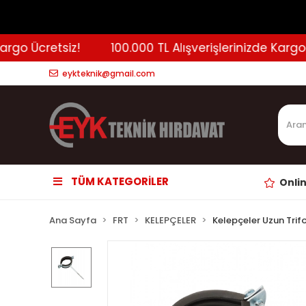
go Ücretsiz!
100.000 TL Alışverişlerinizde Kargo Üc
eykteknik@gmail.com
TÜM KATEGORİLER
Onli
Ana Sayfa
FRT
KELEPÇELER
Kelepçeler Uzun Trif