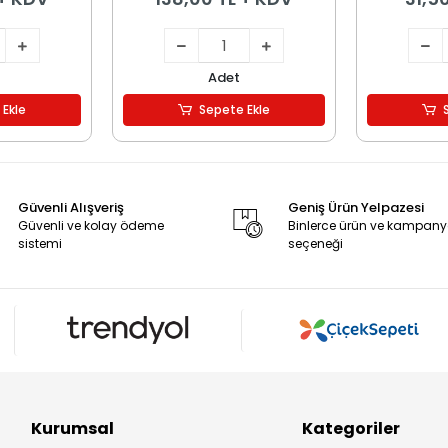
Adet
 Ekle
Sepete Ekle
Güvenli Alışveriş
Geniş Ürün Yelpazesi
Güvenli ve kolay ödeme
Binlerce ürün ve kampan
sistemi
seçeneği
Kurumsal
Kategoriler