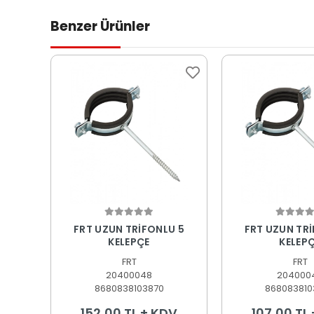
Benzer Ürünler
Sepete Ekle
Sepete
FRT UZUN TRİFONLU 5
FRT UZUN TR
KELEPÇE
KELEP
FRT
FRT
20400048
204000
8680838103870
868083810
152,00 TL + KDV
107,00 TL