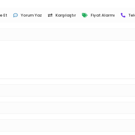
e Et
Yorum Yaz
Karşılaştır
Fiyat Alarmı
Tel