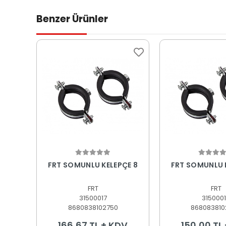
Benzer Ürünler
Sepete Ekle
Sepete
FRT SOMUNLU KELEPÇE 8
FRT SOMUNLU 
FRT
FRT
31500017
315000
8680838102750
868083810
166,67 TL + KDV
150,00 TL