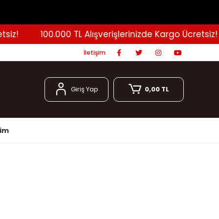
z!
100.000 TL Alışverişlerinizde Kargo Ücretsiz!
İletişim
Giriş Yap
0,00 TL
şim