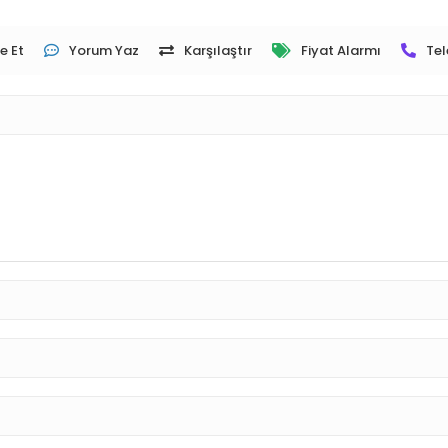
e Et
Yorum Yaz
Karşılaştır
Fiyat Alarmı
Tel