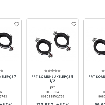
 Ekle
Sepete Ekle
S
KELEPÇE 7
FRT SOMUNLU KELEPÇE 5
FRT SOMU
1/2
FRT
16
31500014
3
2743
8680838102729
868
 + KDV
120,83 TL + KDV
96,6