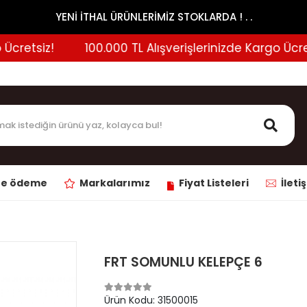
YENİ İTHAL ÜRÜNLERİMİZ STOKLARDA ! . .
retsiz!
100.000 TL Alışverişlerinizde Kargo Ücretsi
ne ödeme
Markalarımız
Fiyat Listeleri
İleti
FRT SOMUNLU KELEPÇE 6
Ürün Kodu:
31500015