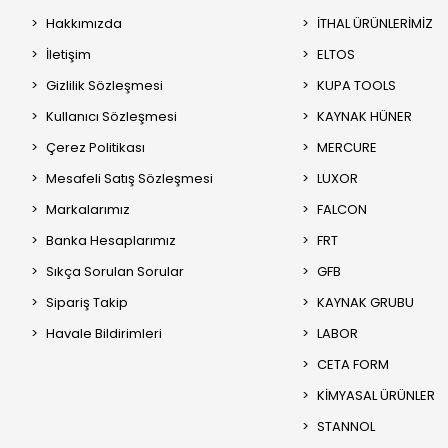
Hakkımızda
İTHAL ÜRÜNLERİMİZ
İletişim
ELTOS
Gizlilik Sözleşmesi
KUPA TOOLS
Kullanıcı Sözleşmesi
KAYNAK HÜNER
Çerez Politikası
MERCURE
Mesafeli Satış Sözleşmesi
LUXOR
Markalarımız
FALCON
Banka Hesaplarımız
FRT
Sıkça Sorulan Sorular
GFB
Sipariş Takip
KAYNAK GRUBU
Havale Bildirimleri
LABOR
CETA FORM
KİMYASAL ÜRÜNLER
STANNOL