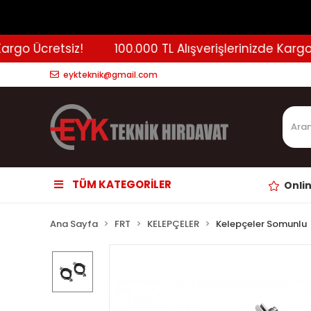
go Ücretsiz!
100.000 TL Alışverişlerinizde Kargo Üc
eykteknik@gmail.com
TÜM KATEGORİLER
Onli
Ana Sayfa
FRT
KELEPÇELER
Kelepçeler Somunlu