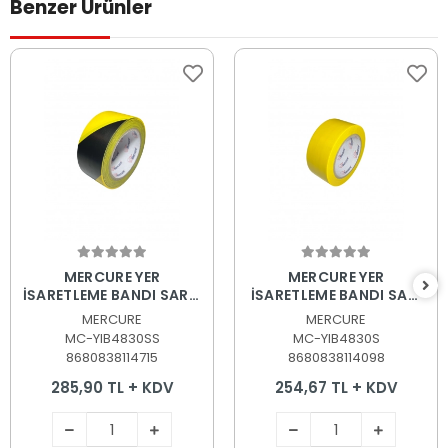
Benzer Ürünler
Sepete Ekle
Sepete Ekle
MERCURE YER
MERCURE YER
İŞARETLEME BANDI SARI-
İŞARETLEME BANDI SARI
SİYAH 48mm.*30Mt
48mm.*30Mt.
MERCURE
MERCURE
MC-YIB4830SS
MC-YIB4830S
8680838114715
8680838114098
285,90 TL + KDV
254,67 TL + KDV