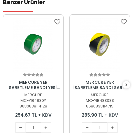
Benzer Ürünler
Sepete Ekle
Sepete Ekle
MERCURE YER
MERCURE YER
İŞARETLEME BANDI YEŞİL
İŞARETLEME BANDI SARI-
48mm.*30Mt.
SİYAH 48mm.*30Mt
MERCURE
MERCURE
MC-YIB4830Y
MC-YIB4830SS
8680838114128
8680838114715
254,67 TL + KDV
285,90 TL + KDV