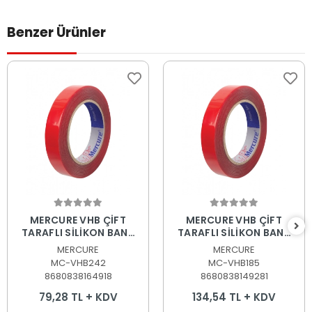
Benzer Ürünler
Sepete Ekle
Sepete Ekle
MERCURE VHB ÇİFT
MERCURE VHB ÇİFT
TARAFLI SİLİKON BANT
TARAFLI SİLİKON BANT
24mm.x2Mt.
18mm.x5Mt.
MERCURE
MERCURE
MC-VHB242
MC-VHB185
8680838164918
8680838149281
79,28 TL + KDV
134,54 TL + KDV