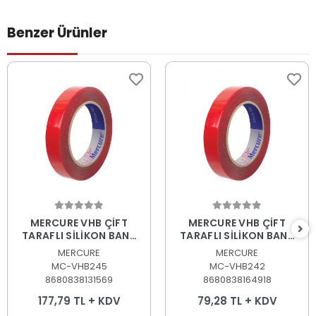
Benzer Ürünler
Sepete Ekle
Sepete Ekle
MERCURE VHB ÇİFT
MERCURE VHB ÇİFT
TARAFLI SİLİKON BANT
TARAFLI SİLİKON BANT
24mm.x5Mt.
24mm.x2Mt.
MERCURE
MERCURE
MC-VHB245
MC-VHB242
8680838131569
8680838164918
177,79 TL + KDV
79,28 TL + KDV