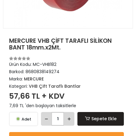
MERCURE VHB ÇİFT TARAFLI SİLİKON
BANT 18mm.x2Mt.
Ürün Kodu:
MC-VHB182
Barkod:
8680838149274
Marka:
MERCURE
Kategori:
VHB Çift Taraflı Bantlar
57,66 TL + KDV
7,69 TL 'den başlayan taksitlerle
Sepete Ekle
Adet