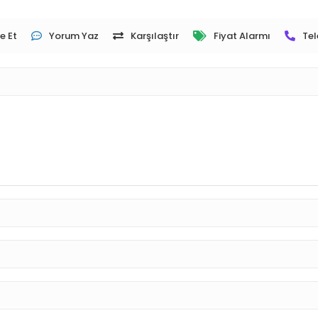
e Et
Yorum Yaz
Karşılaştır
Fiyat Alarmı
Tel