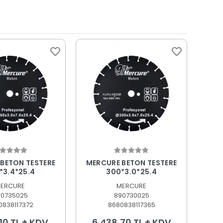
epete Ekle
Sepete Ekle
BETON TESTERE
MERCURE BETON TESTERE
*3.4*25.4
300*3.0*25.4
ERCURE
MERCURE
90735025
890730025
0838117372
8680838117365
10 TL + KDV
6.438,70 TL + KDV