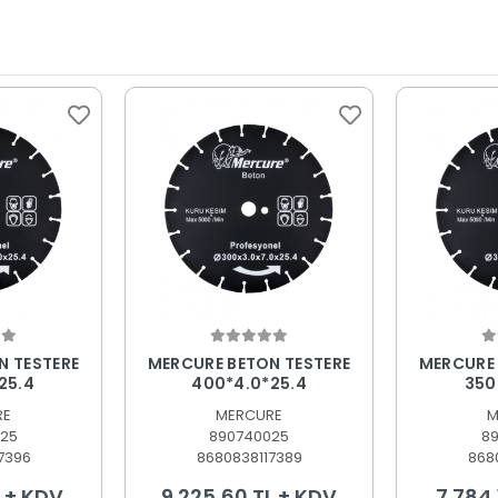
 Ekle
Sepete Ekle
S
N TESTERE
MERCURE BETON TESTERE
MERCURE 
25.4
400*4.0*25.4
350
RE
MERCURE
M
25
890740025
8
7396
8680838117389
868
L + KDV
9.225,60 TL + KDV
7.784,