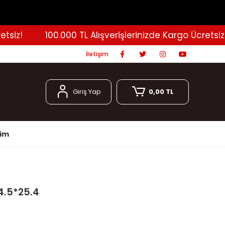
z!
100.000 TL Alışverişlerinizde Kargo Ücretsiz!
İletişim
Giriş Yap
0,00 TL
şim
4.5*25.4