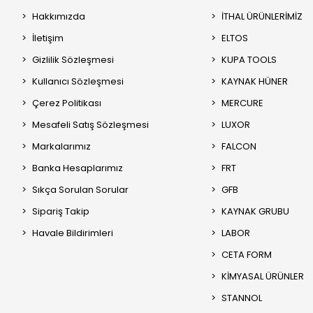
Hakkımızda
İTHAL ÜRÜNLERİMİZ
İletişim
ELTOS
Gizlilik Sözleşmesi
KUPA TOOLS
Kullanıcı Sözleşmesi
KAYNAK HÜNER
Çerez Politikası
MERCURE
Mesafeli Satış Sözleşmesi
LUXOR
Markalarımız
FALCON
Banka Hesaplarımız
FRT
Sıkça Sorulan Sorular
GFB
Sipariş Takip
KAYNAK GRUBU
Havale Bildirimleri
LABOR
CETA FORM
KİMYASAL ÜRÜNLER
STANNOL