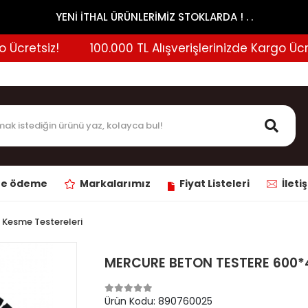
YENİ İTHAL ÜRÜNLERİMİZ STOKLARDA ! . .
cretsiz!
100.000 TL Alışverişlerinizde Kargo Ücretsi
ne ödeme
Markalarımız
Fiyat Listeleri
İleti
 Kesme Testereleri
MERCURE BETON TESTERE 600*
Ürün Kodu:
890760025