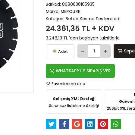
Barkod:
8680838105935
Marka:
MERCURE
Kategori:
Beton Kesme Testereleri
24.361,35 TL + KDV
3.248,18 TL 'den başlayan taksitlerle
Sepe
Adet
WHATSAPP İLE SİPARİŞ VER
Favorilerime ekle
Gelişmiş XML Desteği
Güvenli
Sorunsuz listeleme özelliği
256bit SSL Sert