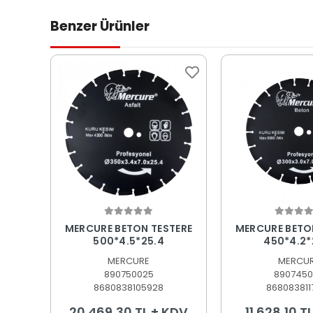
Benzer Ürünler
Sepete Ekle
Sepete
MERCURE BETON TESTERE
MERCURE BETO
500*4.5*25.4
450*4.2*
MERCURE
MERCU
890750025
8907450
8680838105928
868083811
20.469,30 TL + KDV
11.628,10 T