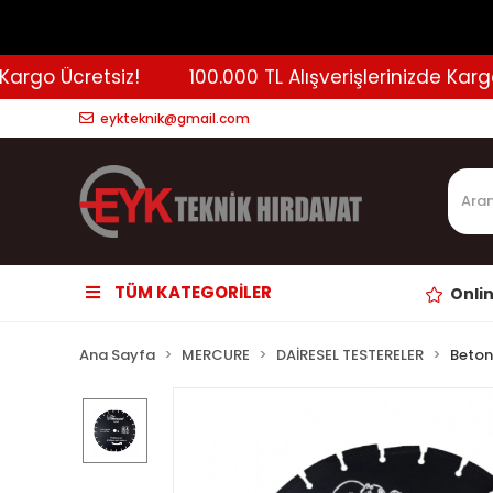
rgo Ücretsiz!
100.000 TL Alışverişlerinizde Kargo Ü
eykteknik@gmail.com
TÜM KATEGORİLER
Onli
Ana Sayfa
MERCURE
DAİRESEL TESTERELER
Beton