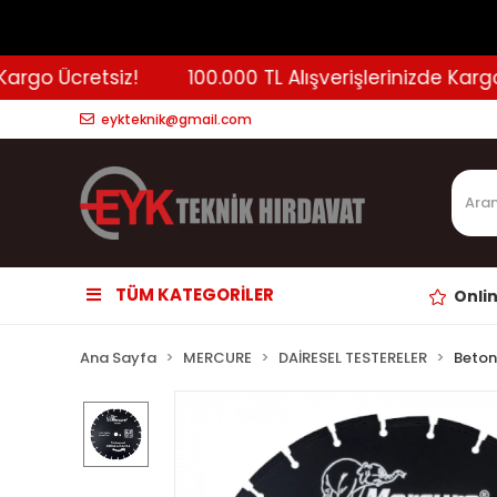
rgo Ücretsiz!
100.000 TL Alışverişlerinizde Kargo Ü
eykteknik@gmail.com
TÜM KATEGORİLER
Onli
Ana Sayfa
MERCURE
DAİRESEL TESTERELER
Beton