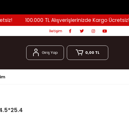
iz!
100.000 TL Alışverişlerinizde Kargo Ücretsiz!
İletişim
Giriş Yap
0,00 TL
şim
4.5*25.4