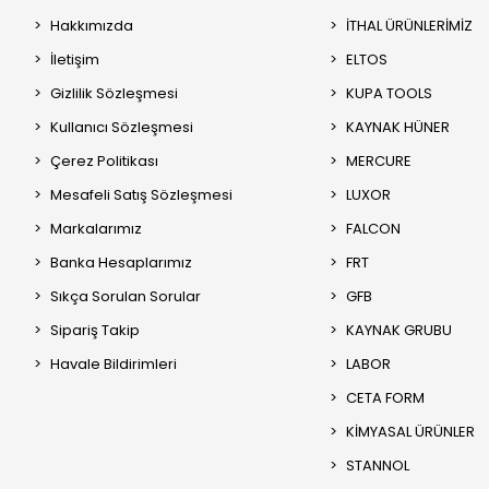
Hakkımızda
İTHAL ÜRÜNLERİMİZ
İletişim
ELTOS
Gizlilik Sözleşmesi
KUPA TOOLS
Kullanıcı Sözleşmesi
KAYNAK HÜNER
Çerez Politikası
MERCURE
Mesafeli Satış Sözleşmesi
LUXOR
Markalarımız
FALCON
Banka Hesaplarımız
FRT
Sıkça Sorulan Sorular
GFB
Sipariş Takip
KAYNAK GRUBU
Havale Bildirimleri
LABOR
CETA FORM
KİMYASAL ÜRÜNLER
STANNOL