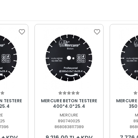
 Ekle
Sepete Ekle
S
N TESTERE
MERCURE BETON TESTERE
MERCURE 
25.4
400*4.0*25.4
350
RE
MERCURE
M
25
890740025
8
7396
8680838117389
868
L + KDV
9.216,00 TL + KDV
7.776,