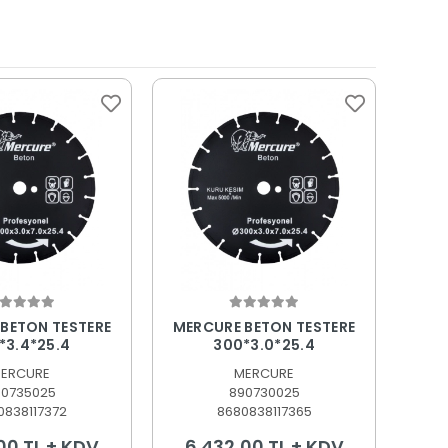
epete Ekle
Sepete Ekle
BETON TESTERE
MERCURE BETON TESTERE
*3.4*25.4
300*3.0*25.4
ERCURE
MERCURE
90735025
890730025
0838117372
8680838117365
00 TL + KDV
6.432,00 TL + KDV