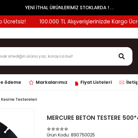
YENİ İTHAL ÜRÜNLERİMİZ STOKLARDA ! . .
cretsiz!
100.000 TL Alışverişlerinizde Kargo Ücrets
ne ödeme
Markalarımız
Fiyat Listeleri
İleti
 Kesme Testereleri
MERCURE BETON TESTERE 500*
Ürün Kodu:
890750025