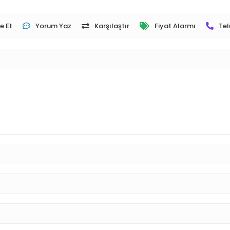
e Et
Yorum Yaz
Karşılaştır
Fiyat Alarmı
Tel