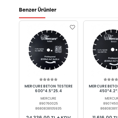
Benzer Ürünler
Sepete Ekle
Sepete
MERCURE BETON TESTERE
MERCURE BETO
600*4.5*25.4
450*4.2*
MERCURE
MERCU
890760025
8907450
8680838105935
868083811
24.336,00 TL + KDV
11.616,00 T